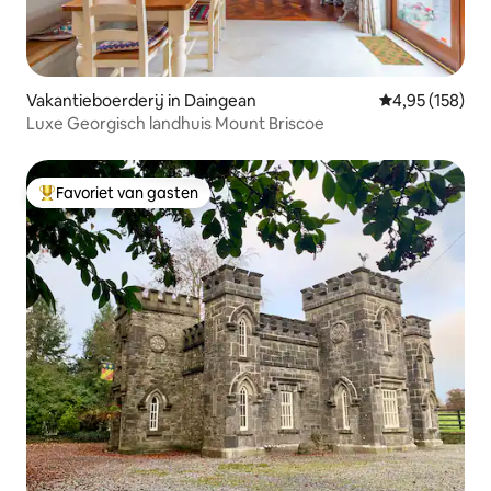
Vakantieboerderij in Daingean
Gemiddelde beo
4,95 (158)
Luxe Georgisch landhuis Mount Briscoe
Favoriet van gasten
Topfavoriet van gasten