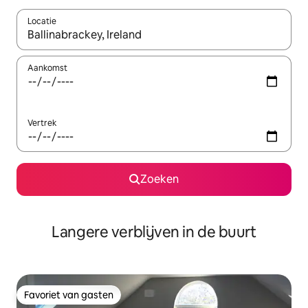
Locatie
Wanneer er resultaten beschikbaar zijn, maak je een keuze met 
Aankomst
Vertrek
Zoeken
Langere verblijven in de buurt
Favoriet van gasten
Favoriet van gasten