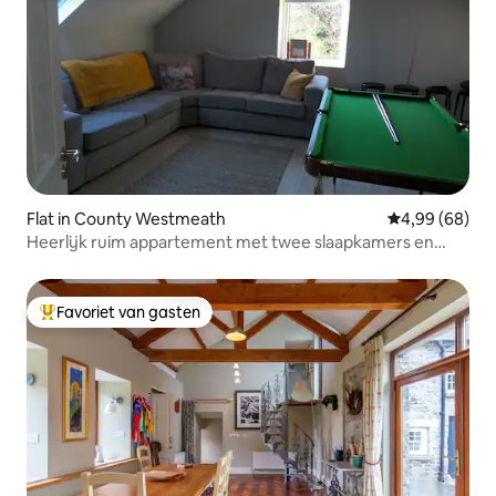
Flat in County Westmeath
Gemiddelde be
4,99 (68)
Heerlijk ruim appartement met twee slaapkamers en
fornuis
Favoriet van gasten
Topfavoriet van gasten