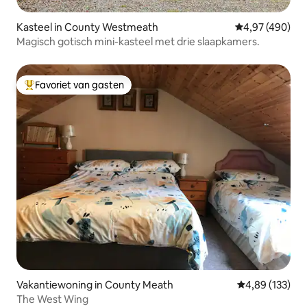
Kasteel in County Westmeath
Gemiddelde beo
4,97 (490)
Magisch gotisch mini-kasteel met drie slaapkamers.
Favoriet van gasten
Topfavoriet van gasten
Vakantiewoning in County Meath
Gemiddelde beo
4,89 (133)
The West Wing