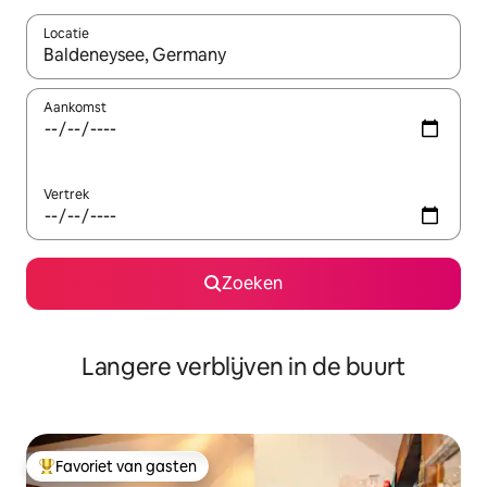
Locatie
Wanneer er resultaten beschikbaar zijn, maak je een keuze met 
Aankomst
Vertrek
Zoeken
Langere verblijven in de buurt
Favoriet van gasten
Topfavoriet van gasten