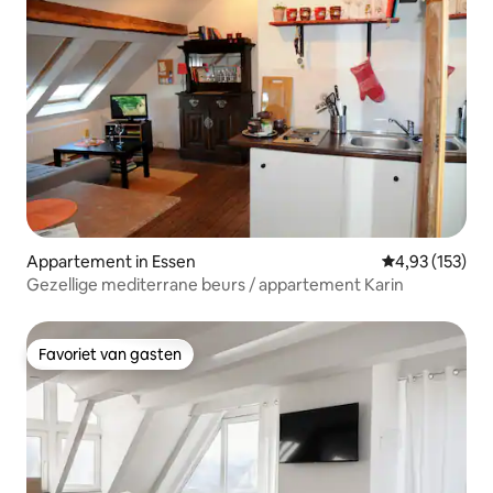
Appartement in Essen
Gemiddelde beo
4,93 (153)
Gezellige mediterrane beurs / appartement Karin
Favoriet van gasten
Favoriet van gasten