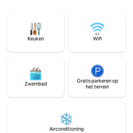
Geniet van direct
daglicht, je zult genieten van een
begane grond tot
geweldige keuken, 4 slaapkamers, 3
lift direct vanuit
volledige badkamers en een
je een toegeweze
professionele full-size pooltafel
recht naar je stuk
tegenover een ruime woonkamer.
UURS conciërgese
Buiten is er een buitengrill, een grote
tijdens je verblijf v
patio, een zwembad en zelfs een
Keuken
Wifi
vakantiebehoefte
observatiedek en een bar op het dak.
Gratis parkeren op
Zwembad
het terrein
Airconditioning