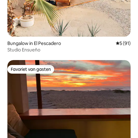
Bungalow in El Pescadero
Gemiddelde
5 (91)
Studio Ensueño
Favoriet van gasten
Favoriet van gasten