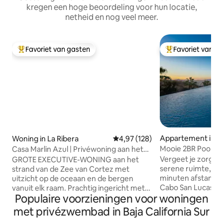
kregen een hoge beoordeling voor hun locatie,
netheid en nog veel meer.
Favoriet van gasten
Favoriet van g
Topfavoriet van gasten
Topfavoriet van 
Appartement in C
Woning in La Ribera
Gemiddelde beoordeling van 4,9
4,97 (128)
ucas
Mooie 2BR Pool 5
Casa Marlin Azul | Privéwoning aan het
Cabo
strand
Vergeet je zorgen
GROTE EXECUTIVE-WONING aan het
serene ruimte, ge
strand van de Zee van Cortez met
minuten afstand 
uitzicht op de oceaan en de bergen
Cabo San Lucas, 
vanuit elk raam. Prachtig ingericht met
Populaire voorzieningen voor woningen
stranden, de jach
artistieke Mexicaanse meubels. Van
winkelcentrum, win
materialen en kleuren die de lokale
met privézwembad in Baja California Sur
gelegen aan het s
cultuur vieren tot badend worden in