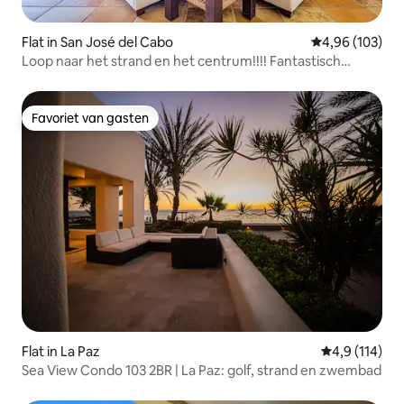
Flat in San José del Cabo
Gemiddelde beo
4,96 (103)
Loop naar het strand en het centrum!!!! Fantastisch
appartement!!!
Favoriet van gasten
Favoriet van gasten
Flat in La Paz
Gemiddelde b
4,9 (114)
Sea View Condo 103 2BR | La Paz: golf, strand en zwembad