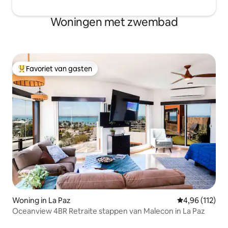
Woningen met zwembad
Favoriet van gasten
Topfavoriet van gasten
Woning in La Paz
Gemiddelde beo
4,96 (112)
Oceanview 4BR Retraite stappen van Malecon in La Paz