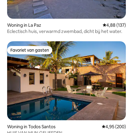
Woning in La Paz
Gemiddelde beo
4,88 (137)
Eclectisch huis, verwarmd zwembad, dicht bij het water.
Favoriet van gasten
Favoriet van gasten
Woning in Todos Santos
Gemiddelde beo
4,95 (200)
HUIS VAN MIJN GELIEFDEN