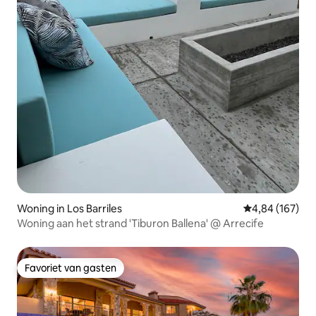
Woning in Los Barriles
Gemiddelde beo
4,84 (167)
Woning aan het strand 'Tiburon Ballena' @ Arrecife
Favoriet van gasten
Favoriet van gasten