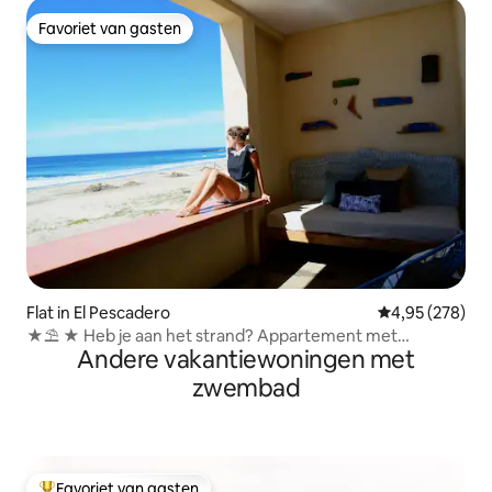
Favoriet van gasten
Favoriet van gasten
Flat in El Pescadero
Gemiddelde beo
4,95 (278)
★⛱ ★ Heb je aan het strand? Appartement met
Andere vakantiewoningen met
zwembad en jacuzzi
zwembad
Favoriet van gasten