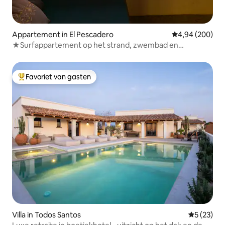
Appartement in El Pescadero
Gemiddelde beo
4,94 (200)
★Surfappartement op het strand, zwembad en
bubbelbad, 12★
Favoriet van gasten
Topfavoriet van gasten
Villa in Todos Santos
Gemiddelde
5 (23)