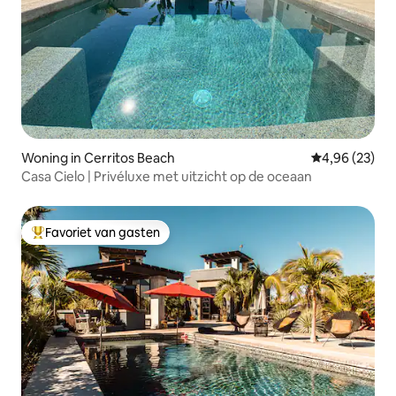
Woning in Cerritos Beach
Gemiddelde be
4,96 (23)
Casa Cielo | Privéluxe met uitzicht op de oceaan
Favoriet van gasten
Topfavoriet van gasten