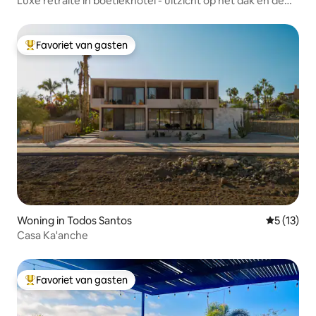
Luxe retraite in boetiekhotel - uitzicht op het dak en de
oceaan
Favoriet van gasten
Topfavoriet van gasten
Woning in Todos Santos
Gemiddeld
5 (13)
Casa Ka'anche
Favoriet van gasten
Topfavoriet van gasten