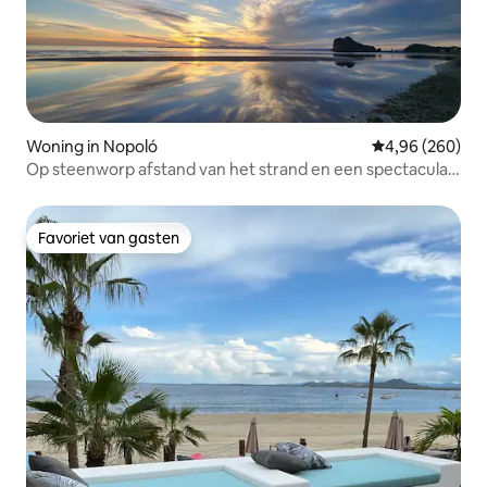
Woning in Nopoló
Gemiddelde beo
4,96 (260)
Op steenworp afstand van het strand en een spectaculair
uitzicht op de bergen!
Favoriet van gasten
Favoriet van gasten