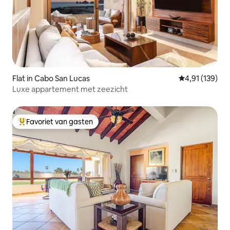
Flat in Cabo San Lucas
Gemiddelde beo
4,91 (139)
Luxe appartement met zeezicht
Favoriet van gasten
Topfavoriet van gasten