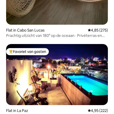
Flat in Cabo San Lucas
Gemiddelde beo
4,85 (275)
Prachtig uitzicht van 180° op de oceaan · Privéterras en
strand
Favoriet van gasten
Topfavoriet van gasten
Flat in La Paz
Gemiddelde beo
4,95 (222)