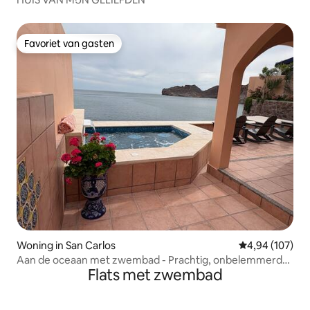
Favoriet van gasten
Favoriet van gasten
Woning in San Carlos
Gemiddelde beo
4,94 (107)
Aan de oceaan met zwembad - Prachtig, onbelemmerd
Flats met zwembad
uitzicht!