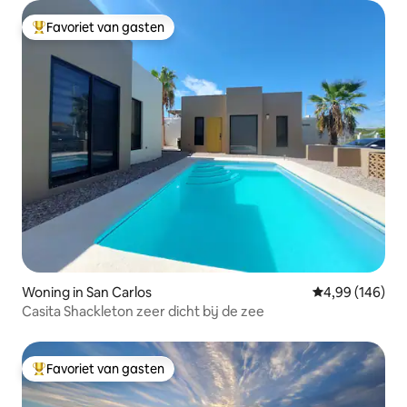
Favoriet van gasten
Topfavoriet van gasten
Woning in San Carlos
Gemiddelde beo
4,99 (146)
Casita Shackleton zeer dicht bij de zee
Favoriet van gasten
Topfavoriet van gasten