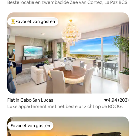
Beste locatie en zwembad de Zee van Cortez, La Paz BCS
Favoriet van gasten
Topfavoriet van gasten
Flat in Cabo San Lucas
Gemiddelde beo
4,94 (203)
Luxe appartement met het beste uitzicht op de BOOG.
Favoriet van gasten
Favoriet van gasten