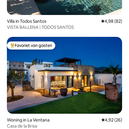
Villa in Todos Santos
Gemiddelde be
4,98 (82)
VISTA BALLENA | TODOS SANTOS
Favoriet van gasten
Topfavoriet van gasten
Woning in La Ventana
Gemiddelde be
4,92 (26)
Casa de la Brisa