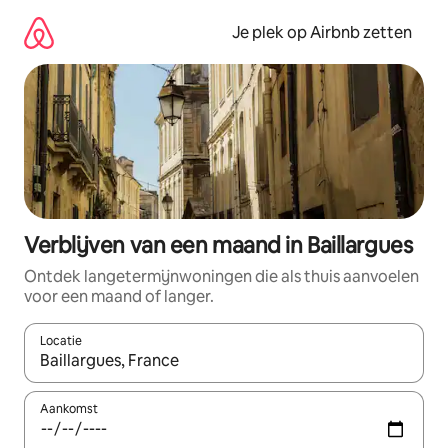
Ga
direct
Je plek op Airbnb zetten
naar
inhoud
Verblijven van een maand in Baillargues
Ontdek langetermijnwoningen die als thuis aanvoelen
voor een maand of langer.
Locatie
Wanneer er resultaten beschikbaar zijn, maak je een keuze met 
Aankomst