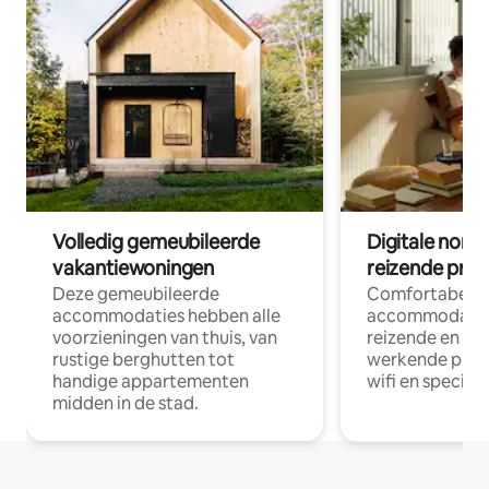
Volledig gemeubileerde
Digitale nom
vakantiewoningen
reizende prof
Deze gemeubileerde
Comfortabele
accommodaties hebben alle
accommodatie
voorzieningen van thuis, van
reizende en op
rustige berghutten tot
werkende profe
handige appartementen
wifi en special
midden in de stad.