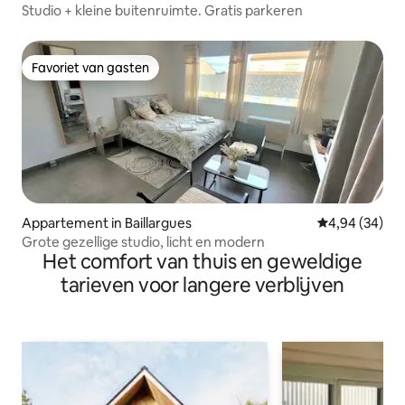
Studio + kleine buitenruimte. Gratis parkeren
Favoriet van gasten
Favoriet van gasten
Appartement in Baillargues
Gemiddelde be
4,94 (34)
Grote gezellige studio, licht en modern
Het comfort van thuis en geweldige
tarieven voor langere verblijven