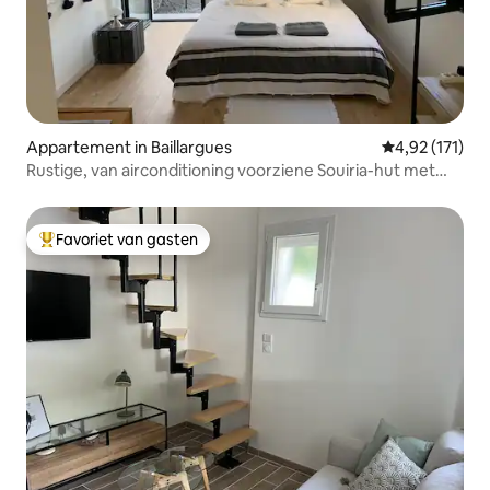
Appartement in Baillargues
Gemiddelde be
4,92 (171)
Rustige, van airconditioning voorziene Souiria-hut met
buitenruimte
Favoriet van gasten
Topfavoriet van gasten