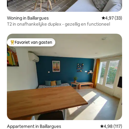
Woning in Baillargues
Gemiddelde be
4,97 (33)
T2 in onafhankelijke duplex - gezellig en functioneel
Favoriet van gasten
Topfavoriet van gasten
Appartement in Baillargues
Gemiddelde beo
4,98 (117)