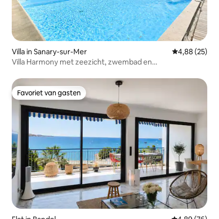
Villa in Sanary-sur-Mer
Gemiddelde be
4,88 (25)
Villa Harmony met zeezicht, zwembad en
recreatieruimte
Favoriet van gasten
Favoriet van gasten