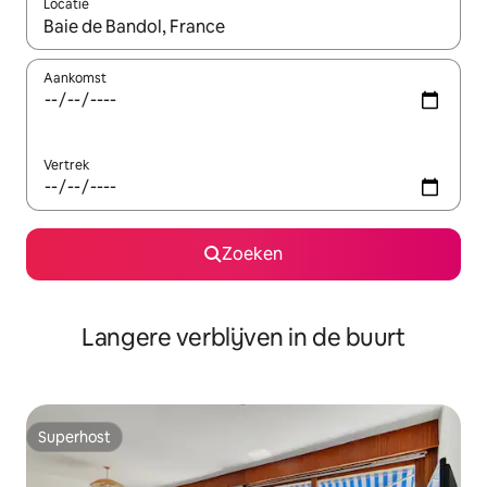
Locatie
Wanneer er resultaten beschikbaar zijn, maak je een keuze met 
Aankomst
Vertrek
Zoeken
Langere verblijven in de buurt
Superhost
Superhost