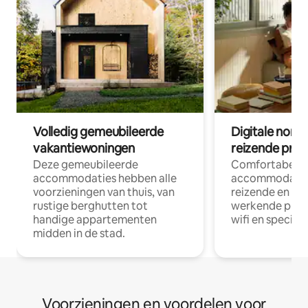
Volledig gemeubileerde
Digitale nom
vakantiewoningen
reizende prof
Deze gemeubileerde
Comfortabele
accommodaties hebben alle
accommodatie
voorzieningen van thuis, van
reizende en op
rustige berghutten tot
werkende profe
handige appartementen
wifi en special
midden in de stad.
Voorzieningen en voordelen voor