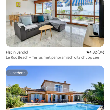
Flat in Bandol
Gemiddelde be
4,82 (34)
Le Roc Beach – Terras met panoramisch uitzicht op zee
Superhost
Superhost