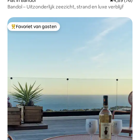
Flat in Bandol
Gemiddelde be
4,89 (76)
Bandol – Uitzonderlijk zeezicht, strand en luxe verblijf
Favoriet van gasten
Topfavoriet van gasten