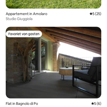
Appartement in Amolaro
Gemiddelde
5 (25)
Studio Giuggiola
Favoriet van gasten
Favoriet van gasten
Flat in Bagnolo di Po
Gemiddeld
5 (6)