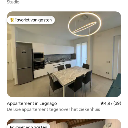
Studio
Favoriet van gasten
Topfavoriet van gasten
Appartement in Legnago
Gemiddelde be
4,97 (39)
Deluxe appartement tegenover het ziekenhuis
Favoriet van gasten