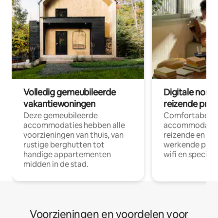
Volledig gemeubileerde
Digitale nom
vakantiewoningen
reizende prof
Deze gemeubileerde
Comfortabele
accommodaties hebben alle
accommodatie
voorzieningen van thuis, van
reizende en op
rustige berghutten tot
werkende profe
handige appartementen
wifi en special
midden in de stad.
Voorzieningen en voordelen voor