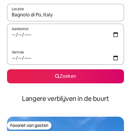
Locatie
Wanneer er resultaten beschikbaar zijn, maak je een keuze met 
Aankomst
Vertrek
Zoeken
Langere verblijven in de buurt
Favoriet van gasten
Favoriet van gasten