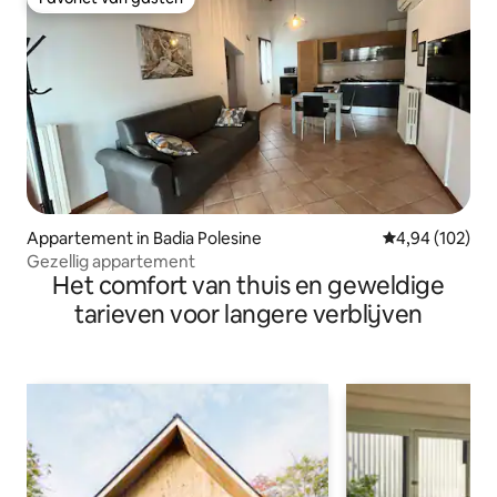
Favoriet van gasten
Appartement in Badia Polesine
Gemiddelde beo
4,94 (102)
Gezellig appartement
Het comfort van thuis en geweldige
tarieven voor langere verblijven