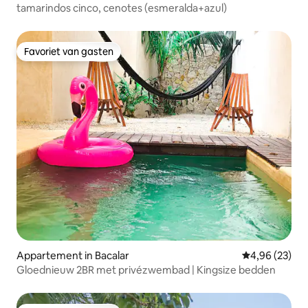
tamarindos cinco, cenotes (esmeralda+azul)
Favoriet van gasten
Favoriet van gasten
Appartement in Bacalar
Gemiddelde be
4,96 (23)
Gloednieuw 2BR met privézwembad | Kingsize bedden