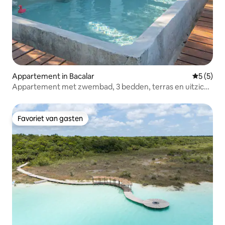
Appartement in Bacalar
Gemiddeld
5 (5)
Appartement met zwembad, 3 bedden, terras en uitzicht
op het meer
Favoriet van gasten
Favoriet van gasten