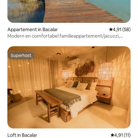
Appartement in Bacalar
Gemiddelde be
4,91 (58)
Modern en comfortabel familieappartement/jacuzzi,
zwembad en lagune
Superhost
Superhost
Loft in Bacalar
Gemiddelde b
4,91 (11)