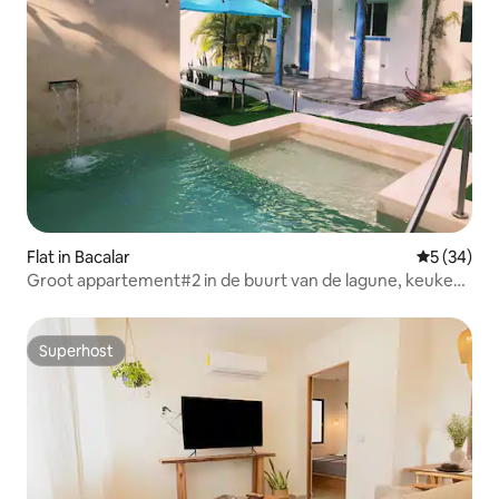
Flat in Bacalar
Gemiddelde
5 (34)
Groot appartement#2 in de buurt van de lagune, keuken
en zwembad
Superhost
Superhost