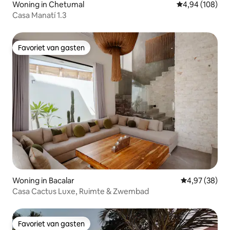
Woning in Chetumal
Gemiddelde beo
4,94 (108)
Casa Manatí 1.3
Favoriet van gasten
Favoriet van gasten
Woning in Bacalar
Gemiddelde be
4,97 (38)
Casa Cactus Luxe, Ruimte & Zwembad
Favoriet van gasten
Favoriet van gasten