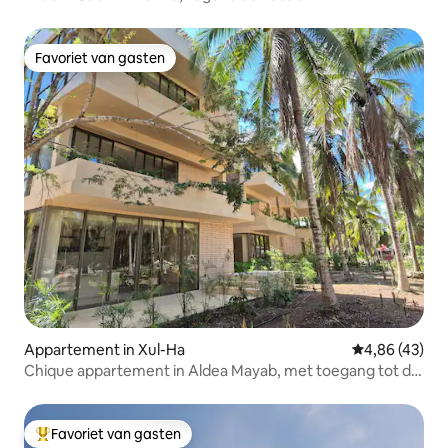
Favoriet van gasten
Favoriet van gasten
Appartement in Xul-Ha
Gemiddelde be
4,86 (43)
Chique appartement in Aldea Mayab, met toegang tot de
lagune
Favoriet van gasten
Topfavoriet van gasten