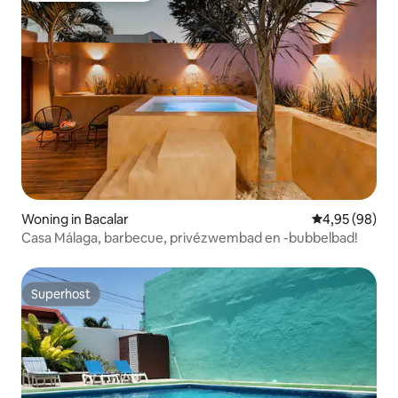
Woning in Bacalar
Gemiddelde be
4,95 (98)
Casa Málaga, barbecue, privézwembad en -bubbelbad!
Superhost
Superhost