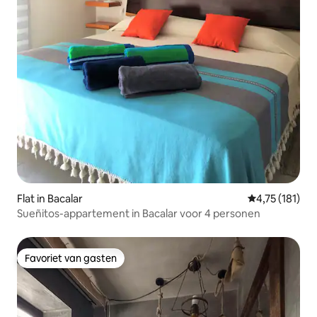
Flat in Bacalar
Gemiddelde be
4,75 (181)
Sueñitos-appartement in Bacalar voor 4 personen
Favoriet van gasten
Favoriet van gasten