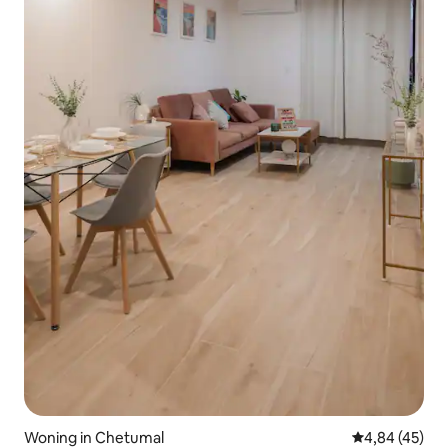
Woning in Chetumal
Gemiddelde be
4,84 (45)