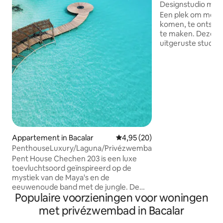
Designstudio met 
zonsondergang (vo
Een plek om met el
komen, te ontspa
te maken. Deze co
uitgeruste studio 
die op zoek zijn na
gezinnen die same
Bacalar. Begin je ochtenden met verse
koffie, geniet 's 
en ontspan in een
een functionele k
eigen badkamer en kast. Het
hoogtepunt: loun
zonsondergang te
verfrissend zwem
Appartement in Bacalar
Gemiddelde beoordeling van 4,
4,95 (20)
ontspannen als de 
PenthouseLuxury/Laguna/Privézwembad/Peddels/Casaclub
Pent House Chechen 203 is een luxe
toevluchtsoord geïnspireerd op de
mystiek van de Maya's en de
eeuwenoude band met de jungle. De
Populaire voorzieningen voor woningen
naam is een eerbetoon aan de
Chechén-boom, het symbool van de
met privézwembad in Bacalar
natuur en de essentie van de regio. Het