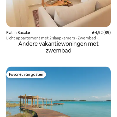
Flat in Bacalar
Gemiddelde be
4,92 (89)
Licht appartement met 2 slaapkamers · Zwembad ·
Andere vakantiewoningen met
Loopafstand van de lagune
zwembad
Favoriet van gasten
Favoriet van gasten