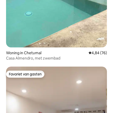
Woning in Chetumal
Gemiddelde be
4,84 (76)
Casa Almendro, met zwembad
Favoriet van gasten
Favoriet van gasten