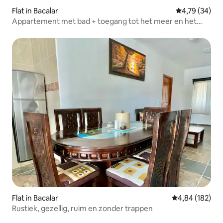
Flat in Bacalar
Gemiddelde be
4,79 (34)
Appartement met bad + toegang tot het meer en het
jungle-zwembad
Flat in Bacalar
Gemiddelde beo
4,84 (182)
Rustiek, gezellig, ruim en zonder trappen