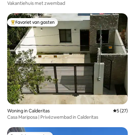
Vakantiehuis met zwembad
Favoriet van gasten
Topfavoriet van gasten
Woning in Calderitas
Gemiddelde
5 (27)
Casa Mariposa | Privézwembad in Calderitas