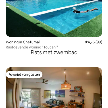
Woning in Chetumal
Gemiddelde be
4,76 (99)
Rustgevende woning "Toucan "
Flats met zwembad
Favoriet van gasten
Favoriet van gasten