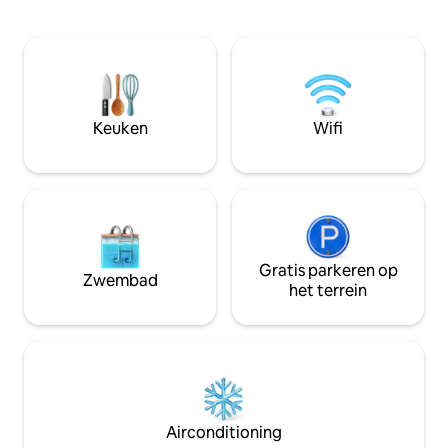
is gelegen in Aldea Mayab, het meest
exclusieve appartementencomplex van
Bacalar, en biedt een zwembad, een
clubhuis en privétoegang tot de lagune.
Een ruimte die ontworpen is om de rust,
de luxe en de natuurlijke magie van
Bacalar te ervaren. Ideaal voor koppels,
Keuken
Wifi
vrienden en gezinnen die de verborgen
parel van de Mexicaanse Caraïben willen
ontdekken.
Gratis parkeren op
Zwembad
het terrein
Airconditioning