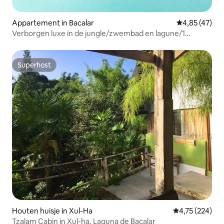
Appartement in Bacalar
Gemiddelde be
4,85 (47)
Verborgen luxe in de jungle/zwembad en lagune/1
slaapkamer met wifi
Superhost
Superhost
Houten huisje in Xul-Ha
Gemiddelde beo
4,75 (224)
Tzalam Cabin in Xul-ha, Laguna de Bacalar