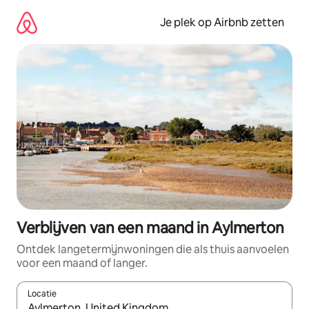
Ga
direct
Je plek op Airbnb zetten
naar
inhoud
Verblijven van een maand in Aylmerton
Ontdek langetermijnwoningen die als thuis aanvoelen
voor een maand of langer.
Locatie
Wanneer er resultaten beschikbaar zijn, maak je een keuze met 