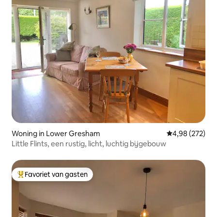
Woning in Lower Gresham
Gemiddelde beo
4,98 (272)
Little Flints, een rustig, licht, luchtig bijgebouw
Favoriet van gasten
Topfavoriet van gasten