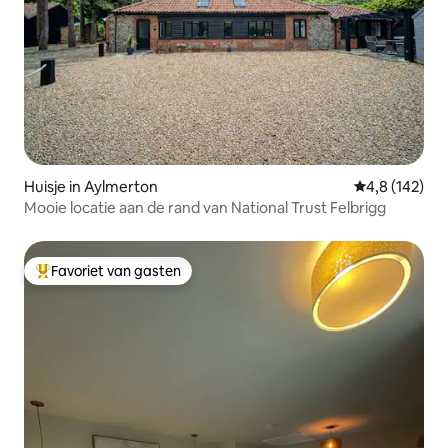
Huisje in Aylmerton
Gemiddelde be
4,8 (142)
Mooie locatie aan de rand van National Trust Felbrigg
Favoriet van gasten
Topfavoriet van gasten