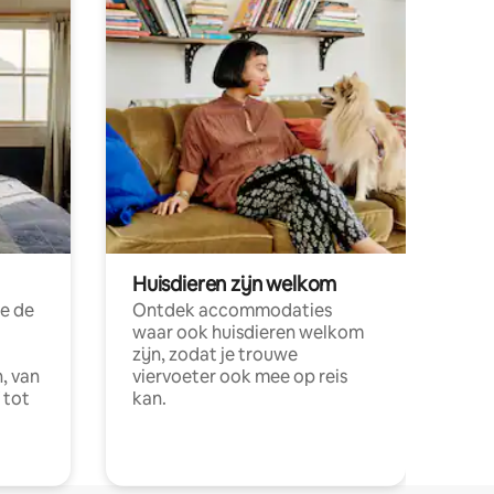
Huisdieren zijn welkom
e de
Ontdek accommodaties
waar ook huisdieren welkom
zijn, zodat je trouwe
, van
viervoeter ook mee op reis
 tot
kan.