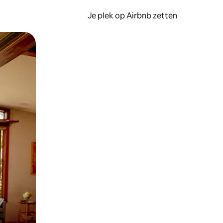
Je plek op Airbnb zetten
en of swipen.