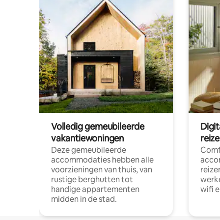
Volledig gemeubileerde
Digi
vakantiewoningen
reiz
Deze gemeubileerde
Comf
accommodaties hebben alle
acco
voorzieningen van thuis, van
reize
rustige berghutten tot
werke
handige appartementen
wifi 
midden in de stad.