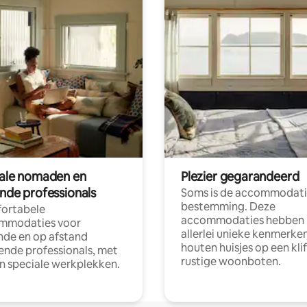
tale nomaden en
Plezier gegarandeerd
ende professionals
Soms is de accommodati
bestemming. Deze
ortabele
accommodaties hebben
mmodaties voor
allerlei unieke kenmerken
nde en op afstand
houten huisjes op een klif
nde professionals, met
rustige woonboten.
en speciale werkplekken.