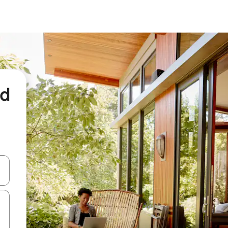
nd
een keuze met je de pijltjestoetsen omhoog en omlaag, óf door te tikk