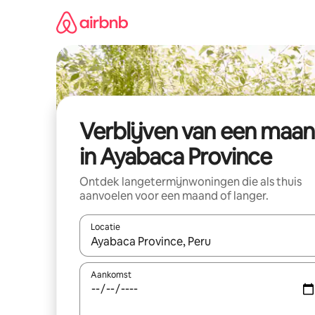
Ga
direct
naar
inhoud
Verblijven van een maa
in Ayabaca Province
Ontdek langetermijnwoningen die als thuis
aanvoelen voor een maand of langer.
Locatie
Wanneer er resultaten beschikbaar zijn, maak je 
Aankomst