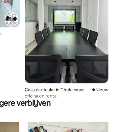
o
Casa particular in Chulucanas
Nieuwe accommoda
Nieuw
oficina en renta
gere verblijven