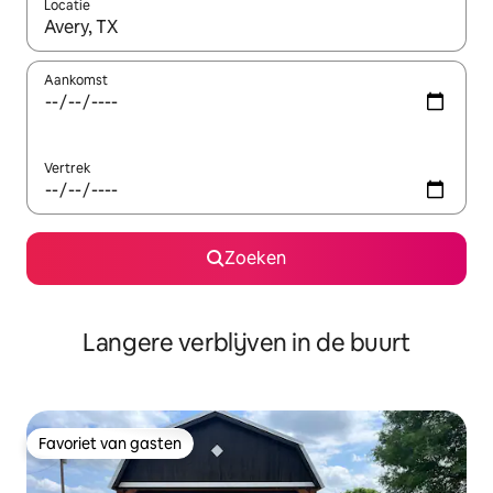
Locatie
Wanneer er resultaten beschikbaar zijn, maak je een keuze met 
Aankomst
Vertrek
Zoeken
Langere verblijven in de buurt
Favoriet van gasten
Favoriet van gasten