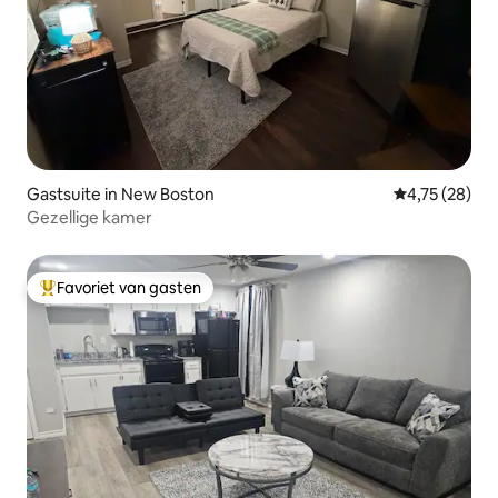
Gastsuite in New Boston
Gemiddelde be
4,75 (28)
Gezellige kamer
Favoriet van gasten
Topfavoriet van gasten