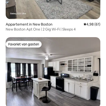
Appartement in New Boston
Gemiddelde be
4,98 (61)
New Boston Apt One | 2 Gig Wi-Fi | Sleeps 4
Favoriet van gasten
Favoriet van gasten