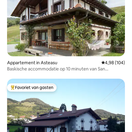
Appartement in Asteasu
Gemiddelde beo
4,98 (104)
Baskische accommodatie op 10 minuten van San
Sebastian
Favoriet van gasten
Topfavoriet van gasten