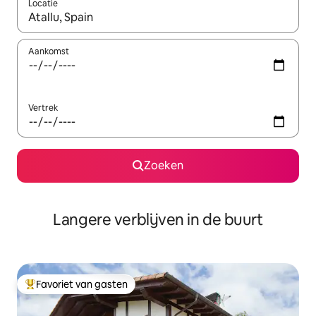
Locatie
Wanneer er resultaten beschikbaar zijn, maak je een keuze met 
Aankomst
Vertrek
Zoeken
Langere verblijven in de buurt
Favoriet van gasten
Topfavoriet van gasten