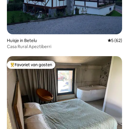
Huisje in Betelu
Gemiddelde
5 (62)
Casa Rural Apeztiberri
Favoriet van gasten
Topfavoriet van gasten