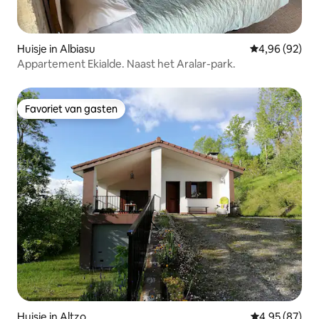
Huisje in Albiasu
Gemiddelde be
4,96 (92)
Appartement Ekialde. Naast het Aralar-park.
Favoriet van gasten
Favoriet van gasten
Huisje in Altzo
Gemiddelde be
4,95 (87)