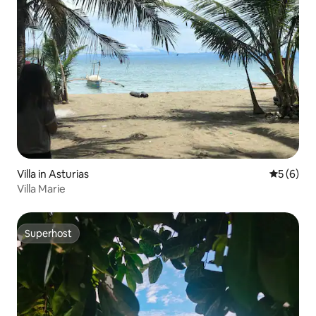
Villa in Asturias
Gemiddeld
5 (6)
Villa Marie
Superhost
Superhost