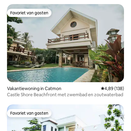
Favoriet van gasten
Favoriet van gasten
Vakantiewoning in Catmon
Gemiddelde beo
4,89 (138)
Castle Shore Beachfront met zwembad en zoutwaterbad
Favoriet van gasten
Favoriet van gasten