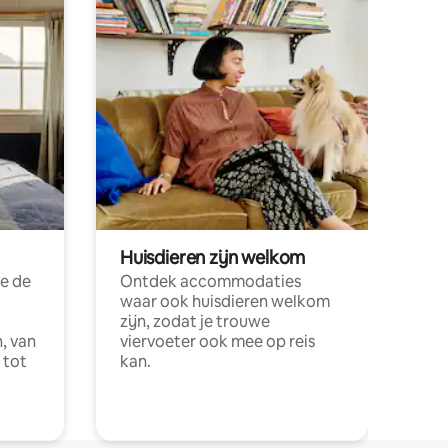
Huisdieren zijn welkom
e de
Ontdek accommodaties
waar ook huisdieren welkom
zijn, zodat je trouwe
, van
viervoeter ook mee op reis
 tot
kan.