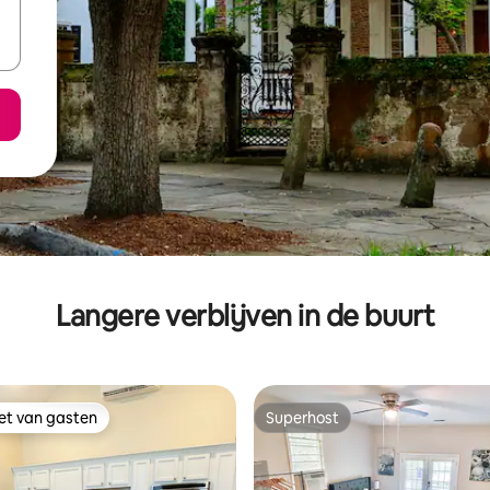
Langere verblijven in de buurt
iet van gasten
Superhost
iet van gasten
Superhost