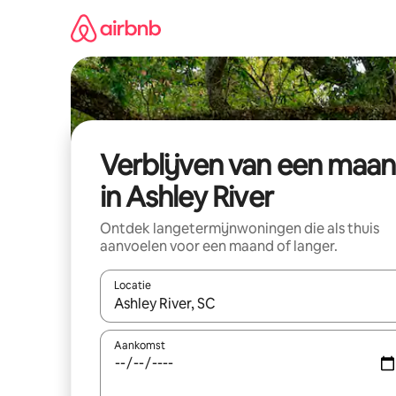
Ga
direct
naar
inhoud
Verblijven van een maa
in Ashley River
Ontdek langetermijnwoningen die als thuis
aanvoelen voor een maand of langer.
Locatie
Wanneer er resultaten beschikbaar zijn, maak je 
Aankomst