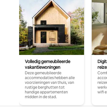
Volledig gemeubileerde
Digi
vakantiewoningen
reiz
Deze gemeubileerde
Comf
accommodaties hebben alle
acco
voorzieningen van thuis, van
reize
rustige berghutten tot
werke
handige appartementen
wifi 
midden in de stad.