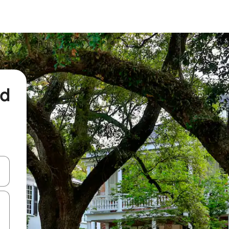
nd
een keuze met je de pijltjestoetsen omhoog en omlaag, óf door te tikk