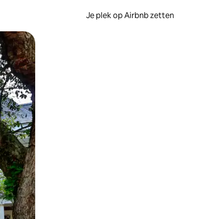
Je plek op Airbnb zetten
en of swipen.