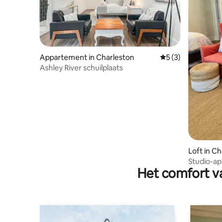
Appartement in Charleston
Gemiddelde beoord
5 (3)
Ashley River schuilplaats
Loft in C
Studio-ap
Het comfort va
Plantation