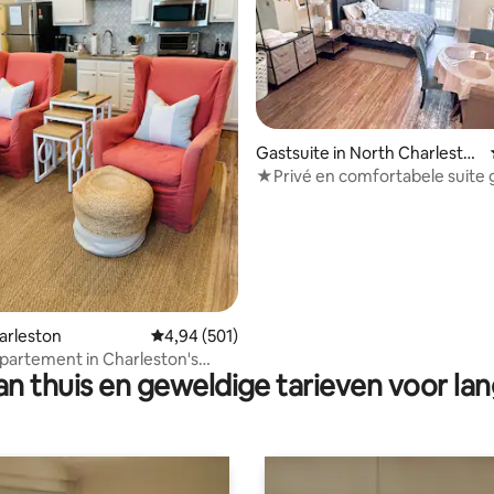
eling van 5 op 5, 3 recensies
Gastsuite in North Charlesto
n
★Privé en comfortabele suite 
eigen ingang.
harleston
Gemiddelde beoordeling van 4,94 op 5, 501 r
4,94 (501)
partement in Charleston's
n thuis en geweldige tarieven voor lan
 Dist.