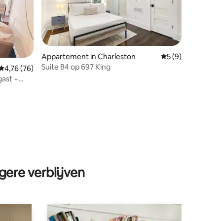
Appartement in Charleston
Gemiddelde beoord
5 (9)
Suite B4 op 697 King
Gemiddelde beoordeling van 4,76 op 5, 76 recensies
4,76 (76)
gast +
ecensies
gere verblijven