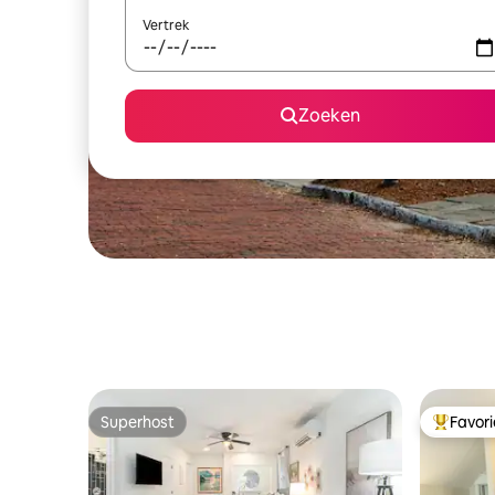
Vertrek
Zoeken
Superhost
Favor
Superhost
Topfavor