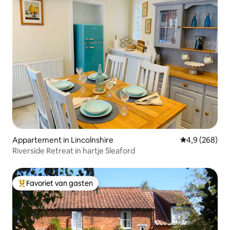
Appartement in Lincolnshire
Gemiddelde be
4,9 (268)
Riverside Retreat in hartje Sleaford
Favoriet van gasten
Topfavoriet van gasten