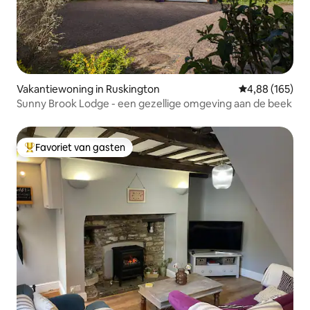
Vakantiewoning in Ruskington
Gemiddelde beo
4,88 (165)
Sunny Brook Lodge - een gezellige omgeving aan de beek
Favoriet van gasten
Topfavoriet van gasten