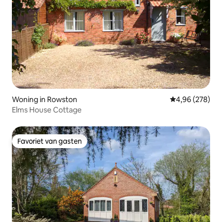
Woning in Rowston
Gemiddelde beo
4,96 (278)
Elms House Cottage
Favoriet van gasten
Favoriet van gasten