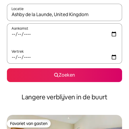
Locatie
Wanneer er resultaten beschikbaar zijn, maak je een keuze met 
Aankomst
Vertrek
Zoeken
Langere verblijven in de buurt
Favoriet van gasten
Favoriet van gasten