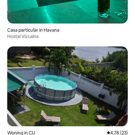
Casa particular in Havana
Hostal Vizcaína
Woning in CU
Gemiddelde be
4,78 (23)