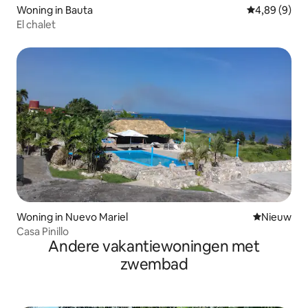
Woning in Bauta
Gemiddelde b
4,89 (9)
El chalet
Woning in Nuevo Mariel
Nieuwe ac
Nieuw
Casa Pinillo
Andere vakantiewoningen met
zwembad