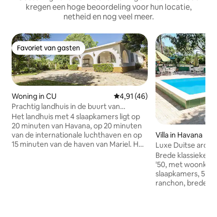
kregen een hoge beoordeling voor hun locatie,
netheid en nog veel meer.
Favoriet van gasten
Favoriet van gasten
Woning in CU
Gemiddelde beoordeling van 4,
4,91 (46)
Prachtig landhuis in de buurt van
Havana.
Het landhuis met 4 slaapkamers ligt op
20 minuten van Havana, op 20 minuten
Villa in Havana
van de internationale luchthaven en op
15 minuten van de haven van Mariel. Het
Luxe Duitse archit
hele huis in beschikbaar in een 1800 m2
Brede klassieke vi
ruimte omringd door prachtige tuinen.
'50, met woonkam
Met onze ervaring en ons personeel als
slaapkamers, 5 b
onderdeel van onze gastvrijheid kunnen
ranchon, brede t
we je voorzien van persoonlijke
en schoonmaakpersoneel. 
assistentie en kunnen we je programma
een typisch Duits
samenwerken. Als je op zoek bent naar
historische compon