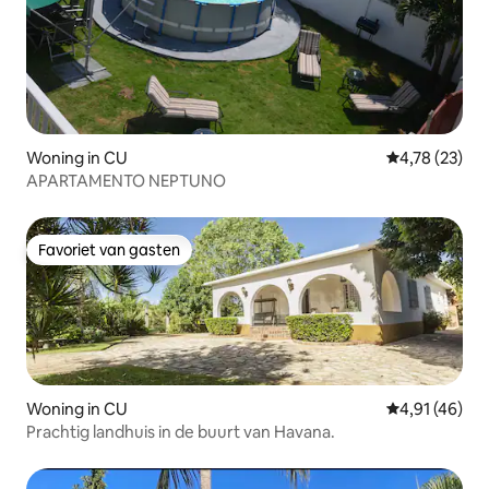
Woning in CU
Gemiddelde be
4,78 (23)
APARTAMENTO NEPTUNO
Favoriet van gasten
Favoriet van gasten
Woning in CU
Gemiddelde be
4,91 (46)
Prachtig landhuis in de buurt van Havana.