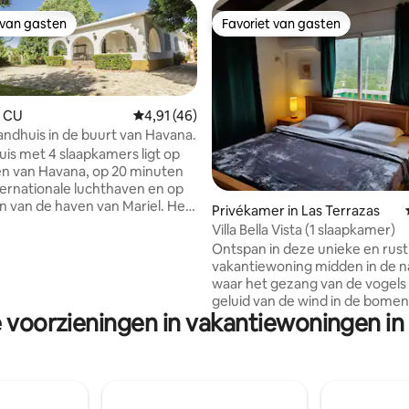
 van gasten
Favoriet van gasten
 van gasten
Favoriet van gasten
n CU
Gemiddelde beoordeling van 4,91 op 5, 46 r
4,91 (46)
landhuis in de buurt van Havana.
uis met 4 slaapkamers ligt op
n van Havana, op 20 minuten
ternationale luchthaven en op
n van de haven van Mariel. Het
eling van 5 op 5, 6 recensies
Privékamer in Las Terrazas
 in beschikbaar in een 1800 m2
Villa Bella Vista (1 slaapkamer)
ringd door prachtige tuinen.
Ontspan in deze unieke en rust
ervaring en ons personeel als
vakantiewoning midden in de n
 van onze gastvrijheid kunnen
waar het gezang van de vogels
rzien van persoonlijke
geluid van de wind in de bomen j
ie en kunnen we je programma
e voorzieningen in vakantiewoningen in
routine halen en je van stress b
en. Als je op zoek bent naar
Geef je lichaam zuurstof met fr
heid en combinatie van
zuivere lucht. Op slechts 1 uur van
tuur en service als je
Havana en een gemiddelde afs
is voor je verblijf, dan is Casa
tussen de stad Las Terrazas en
 plek.
van de Rio San Juan vind je ons 