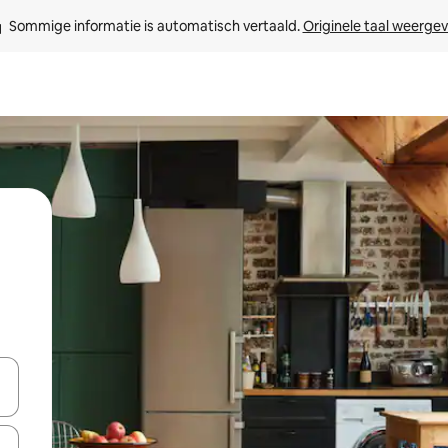
Sommige informatie is automatisch vertaald. 
Originele taal weerge
een keuze met je de pijltjestoetsen omhoog en omlaag, óf door te tikk