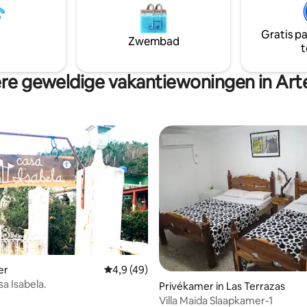
omringd door fruitbomen en e
prachtige koffie, allemaal biolog
Gratis p
harmonie met de natuur. (Ontb
Zwembad
t
inbegrepen)
re geweldige vakantiewoningen in Art
er
Gemiddelde beoordeling van 4,9 op 5, 49 r
4,9 (49)
a Isabela.
g van 4,87 op 5, 31 recensies
Privékamer in Las Terrazas
Villa Maida Slaapkamer-1