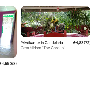
Privékamer in Candelaria
Gemiddelde beoordelin
4,83 (72)
Casa Miriam "The Garden"
ecensies
Gemiddelde beoordeling van 4,65 op 5, 68 recensies
4,65 (68)