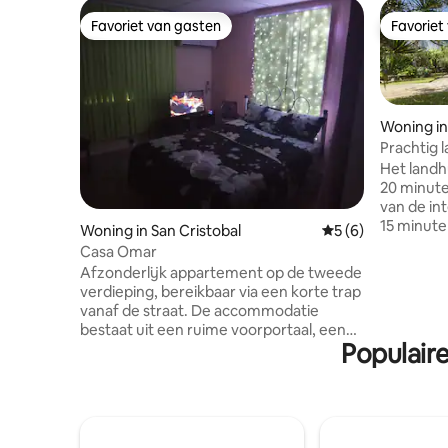
Favoriet van gasten
Favoriet
Favoriet van gasten
Favoriet
Woning i
Prachtig 
Het landh
20 minute
van de in
15 minute
Woning in San Cristobal
Gemiddelde beoord
5 (6)
hele huis
Casa Omar
ruimte om
Afzonderlijk appartement op de tweede
Met onze 
verdieping, bereikbaar via een korte trap
onderdeel
vanaf de straat. De accommodatie
we je voo
bestaat uit een ruime voorportaal, een
assistent
Populair
woonkamer, een uitgeruste keuken, een
samenwerk
kamer met airconditioning, een
de schoon
complete badkamer en een achterterras
ruimte, na
buiten. De accommodatie is voorzien
uitvalsbas
van een zonnepaneleninstallatie, die
Campo de
stroom levert voor verlichting,