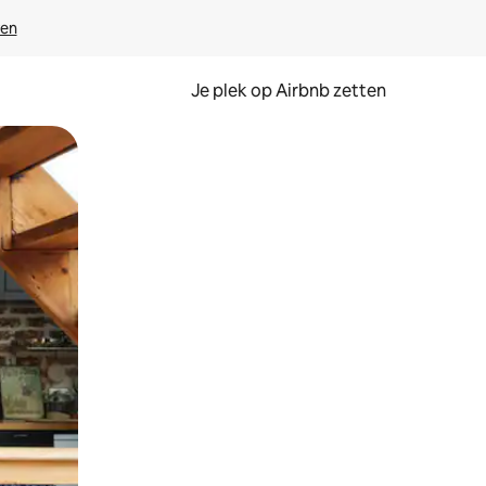
ven
Je plek op Airbnb zetten
en of swipen.