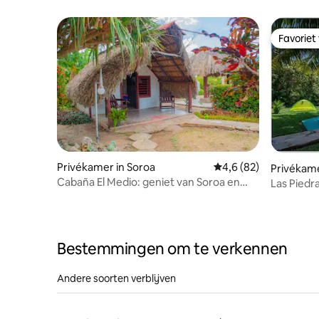
Favoriet
Favoriet
Privékamer in Soroa
Gemiddelde beoordeli
4,6 (82)
Privékame
Cabaña El Medio: geniet van Soroa en
Las Piedr
zijn natuur
Soroa | So
Bestemmingen om te verkennen
Andere soorten verblijven