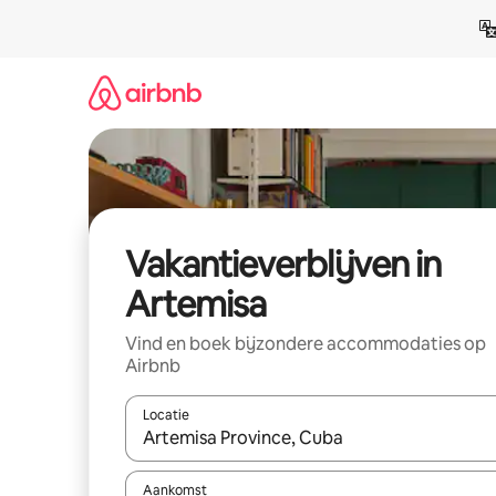
Ga
direct
naar
inhoud
Vakantieverblijven in
Artemisa
Vind en boek bijzondere accommodaties op
Airbnb
Locatie
Wanneer er resultaten beschikbaar zijn, maak je 
Aankomst