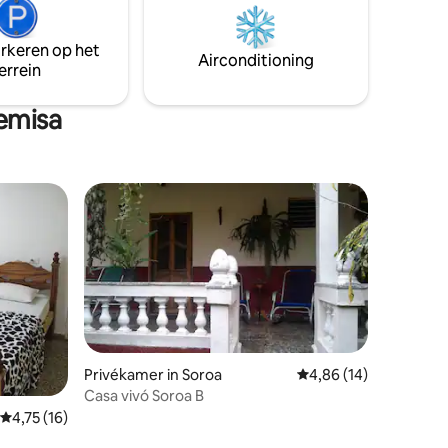
en
isch en in
arkeren op het
ijt
Airconditioning
errein
emisa
Privékamer in Soroa
Gemiddelde beoordelin
4,86 (14)
ecensies
Casa vivó Soroa B
Gemiddelde beoordeling van 4,75 op 5, 16 recensies
4,75 (16)