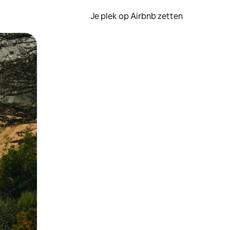
Je plek op Airbnb zetten
en of swipen.