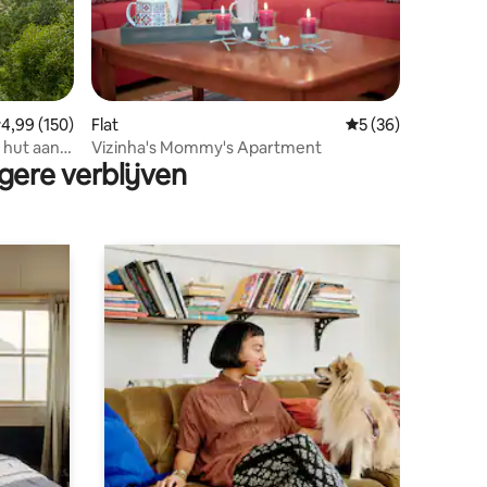
emiddelde beoordeling van 4,99 op 5, 150 recensies
4,99 (150)
Flat
Gemiddelde beoorde
5 (36)
ecensies
 hut aan
Vizinha's Mommy's Apartment
gere verblijven