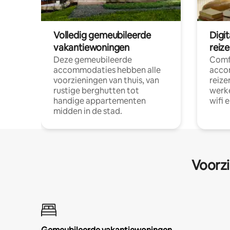
Volledig gemeubileerde
Digi
vakantiewoningen
reiz
Deze gemeubileerde
Comf
accommodaties hebben alle
acco
voorzieningen van thuis, van
reize
rustige berghutten tot
werke
handige appartementen
wifi 
midden in de stad.
Voorzi