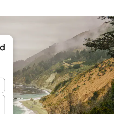
nd
een keuze met je de pijltjestoetsen omhoog en omlaag, óf door te tikk