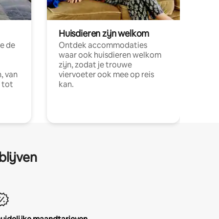
Huisdieren zijn welkom
e de
Ontdek accommodaties
waar ook huisdieren welkom
zijn, zodat je trouwe
, van
viervoeter ook mee op reis
 tot
kan.
blijven