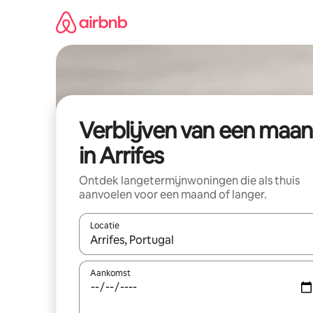
Ga
direct
naar
inhoud
Verblijven van een maa
in Arrifes
Ontdek langetermijnwoningen die als thuis
aanvoelen voor een maand of langer.
Locatie
Wanneer er resultaten beschikbaar zijn, maak je 
Aankomst