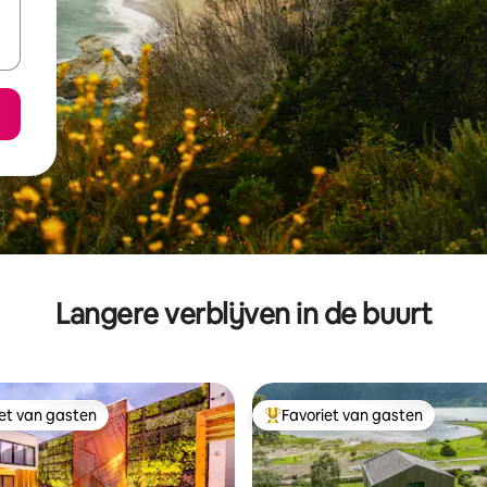
Langere verblijven in de buurt
iet van gasten
Favoriet van gasten
iet van gasten
Topfavoriet van gasten