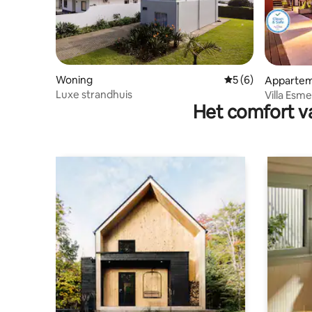
Woning
Gemiddelde beoord
5 (6)
Apparte
Luxe strandhuis
Villa Esm
Het comfort va