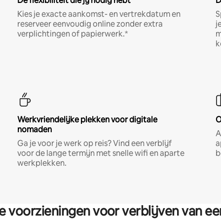
De flexibiliteit die jij nodig hebt
D
Kies je exacte aankomst- en vertrekdatum en
S
reserveer eenvoudig online zonder extra
j
verplichtingen of papierwerk.*
m
k
Werkvriendelijke plekken voor digitale
O
nomaden
A
Ga je voor je werk op reis? Vind een verblijf
a
voor de lange termijn met snelle wifi en aparte
b
werkplekken.
re voorzieningen voor verblijven van e