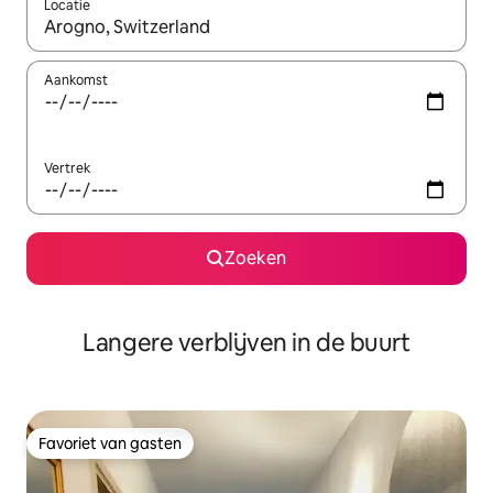
Locatie
Wanneer er resultaten beschikbaar zijn, maak je een keuze met 
Aankomst
Vertrek
Zoeken
Langere verblijven in de buurt
Favoriet van gasten
Favoriet van gasten