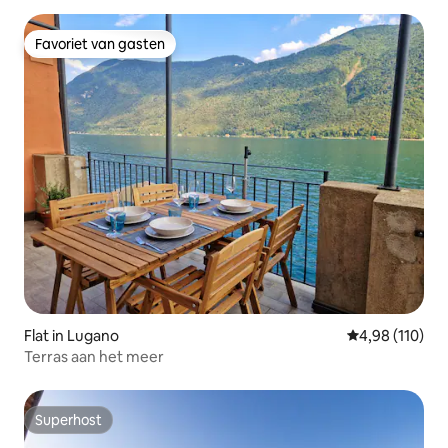
Favoriet van gasten
Favoriet van gasten
Flat in Lugano
Gemiddelde beo
4,98 (110)
Terras aan het meer
Superhost
Superhost