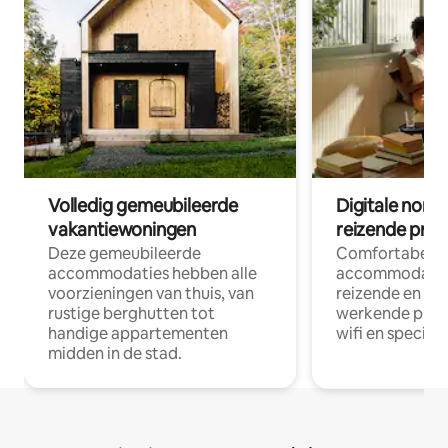
Volledig gemeubileerde
Digitale nom
vakantiewoningen
reizende prof
Deze gemeubileerde
Comfortabele
accommodaties hebben alle
accommodatie
voorzieningen van thuis, van
reizende en op
rustige berghutten tot
werkende profe
handige appartementen
wifi en special
midden in de stad.