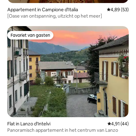
Appartement in Campione d'Italia
Gemiddelde be
4,89 (53)
[Oase van ontspanning, uitzicht op het meer]
Favoriet van gasten
Favoriet van gasten
Flat in Lanzo d'Intelvi
Gemiddelde be
4,91 (44)
Panoramisch appartement in het centrum van Lanzo