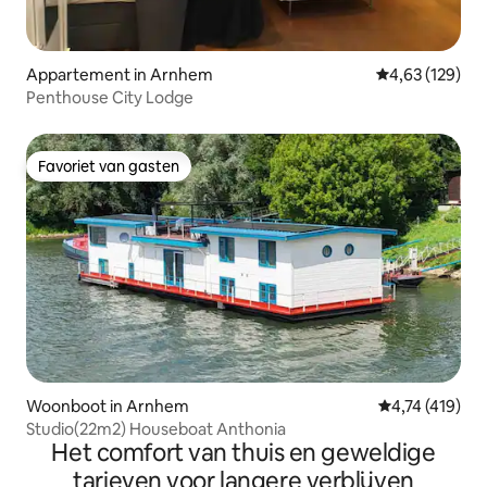
Appartement in Arnhem
Gemiddelde beo
4,63 (129)
Penthouse City Lodge
Favoriet van gasten
Favoriet van gasten
Woonboot in Arnhem
Gemiddelde be
4,74 (419)
Studio(22m2) Houseboat Anthonia
Het comfort van thuis en geweldige
tarieven voor langere verblijven