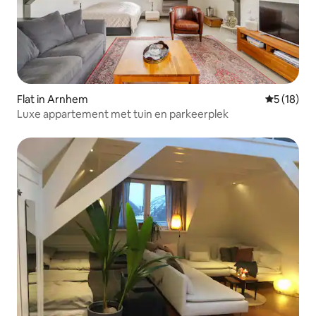
Flat in Arnhem
Gemiddelde
5 (18)
Luxe appartement met tuin en parkeerplek