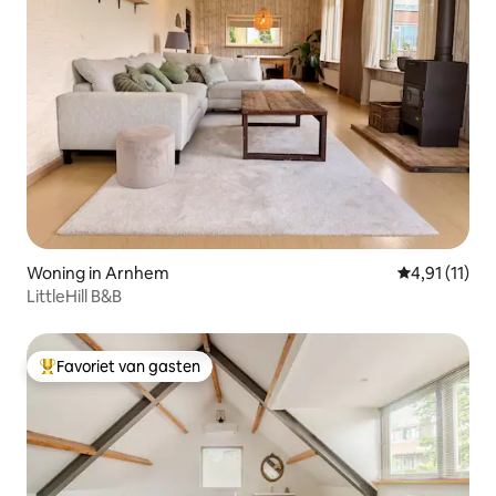
Woning in Arnhem
Gemiddelde b
4,91 (11)
LittleHill B&B
Favoriet van gasten
Topfavoriet van gasten