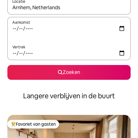
Locatie
Wanneer er resultaten beschikbaar zijn, maak je een keuze met 
Aankomst
Vertrek
Zoeken
Langere verblijven in de buurt
Favoriet van gasten
Topfavoriet van gasten