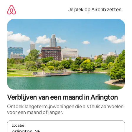
Ga
direct
Je plek op Airbnb zetten
naar
inhoud
Verblijven van een maand in Arlington
Ontdek langetermijnwoningen die als thuis aanvoelen
voor een maand of langer.
Locatie
Wanneer er resultaten beschikbaar zijn, maak je een keuze met 