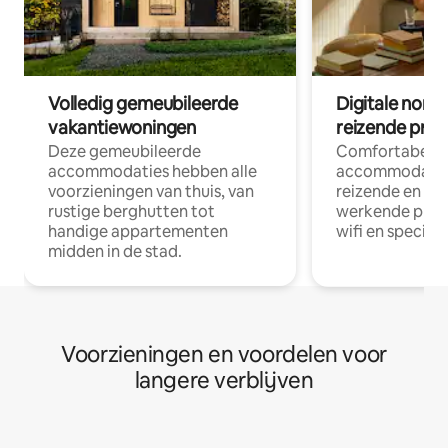
Volledig gemeubileerde
Digitale nom
vakantiewoningen
reizende prof
Deze gemeubileerde
Comfortabele
accommodaties hebben alle
accommodatie
voorzieningen van thuis, van
reizende en op
rustige berghutten tot
werkende profe
handige appartementen
wifi en special
midden in de stad.
Voorzieningen en voordelen voor
langere verblijven