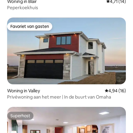
Woning in Blair
Gemiddelde b
4,71 (14)
Peperkoekhuis
Favoriet van gasten
Favoriet van gasten
Woning in Valley
Gemiddelde be
4,94 (16)
Privéwoning aan het meer | In de buurt van Omaha
Superhost
Superhost