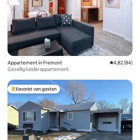
Appartement in Fremont
Gemiddelde be
4,82 (84)
Gezellig kelderappartement
Favoriet van gasten
Topfavoriet van gasten