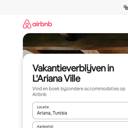
Ga
direct
naar
inhoud
Vakantieverblijven in
L'Ariana Ville
Vind en boek bijzondere accommodaties op
Airbnb
Locatie
Wanneer er resultaten beschikbaar zijn, maak je 
Aankomst