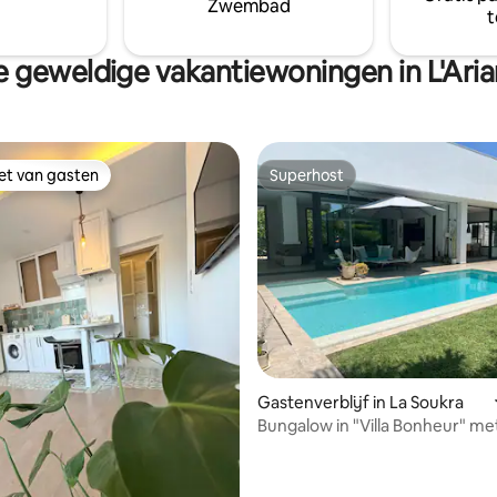
Zwembad
t
 geweldige vakantiewoningen in L'Arian
iet van gasten
Superhost
iet van gasten
Superhost
g van 4,94 op 5, 63 recensies
Gastenverblijf in La Soukra
Bungalow in "Villa Bonheur" me
zwembad