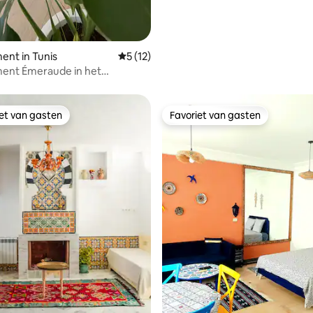
nt in Tunis
Gemiddelde beoordeling van 5 op 5, 12 r
5 (12)
ent Émeraude in het
trum
iet van gasten
Favoriet van gasten
iet van gasten
Favoriet van gasten