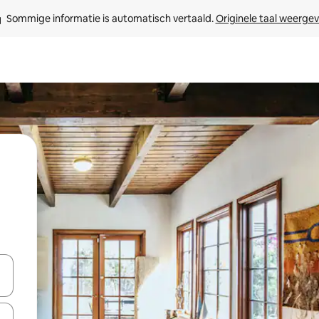
Sommige informatie is automatisch vertaald. 
Originele taal weerge
een keuze met je de pijltjestoetsen omhoog en omlaag, óf door te tikk