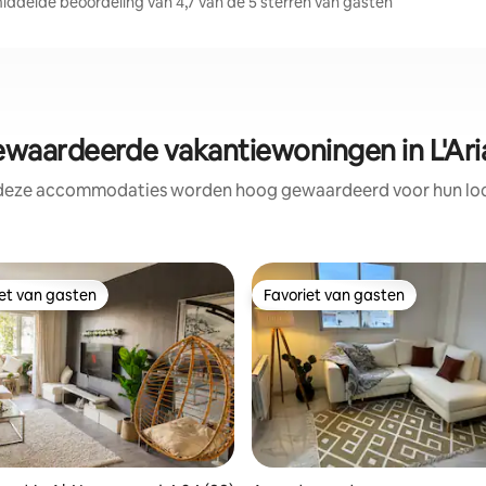
iddelde beoordeling van 4,7 van de 5 sterren van gasten
aardeerde vakantiewoningen in L'Aria
 deze accommodaties worden hoog gewaardeerd voor hun loca
iet van gasten
Favoriet van gasten
iet van gasten
Favoriet van gasten