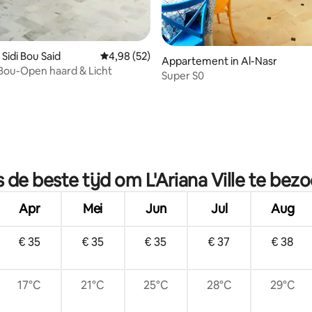
Sidi Bou Said
Gemiddelde beoordeling van 4,98 op 5, 52 r
4,98 (52)
g van 4,87 op 5, 63 recensies
Appartement in Al-Nasr
 Bou-Open haard & Licht
Super S0
s de beste tijd om L'Ariana Ville te bez
Apr
Mei
Jun
Jul
Aug
€ 35
€ 35
€ 35
€ 37
€ 38
17°C
21°C
25°C
28°C
29°C