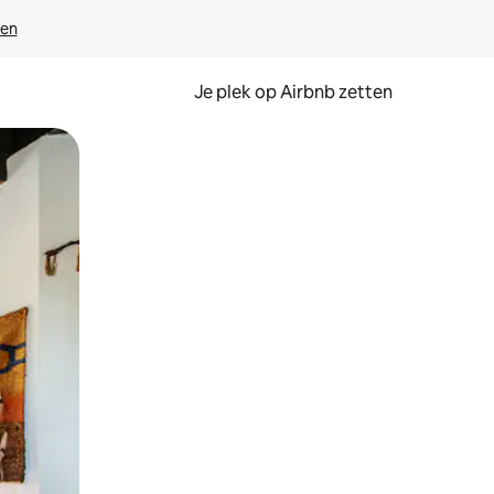
ven
Je plek op Airbnb zetten
en of swipen.