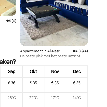
ecensies
Gemiddelde beoordeling van 5 op 5, 6 recensies
5 (6)
Appartement in Al-Nasr
Gemiddelde beoordel
4,8 (44)
De beste plek met het beste uitzicht
oeken?
Sep
Okt
Nov
Dec
€ 36
€ 35
€ 35
€ 35
26°C
22°C
17°C
14°C