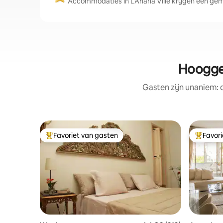
Accommodaties in L'Ariana Ville krijgen een gem
Hooggew
Gasten zijn unaniem:
Favoriet van gasten
Favor
Topfavoriet van gasten
Topfavor