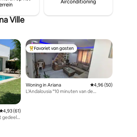
Airconditioning
errein
a Ville
Favoriet van gasten
Topfavoriet van gasten
Woning in Ariana
Gemiddelde beoordelin
4,96 (50)
L'Andalousia “10 minuten van de
luchthaven”
Gemiddelde beoordeling van 4,93 op 5, 61 recensies
4,93 (61)
t gedeeld