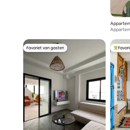
Apparteme
Appartem
stadscen
Favoriet van gasten
Favor
Favoriet van gasten
Topfavor