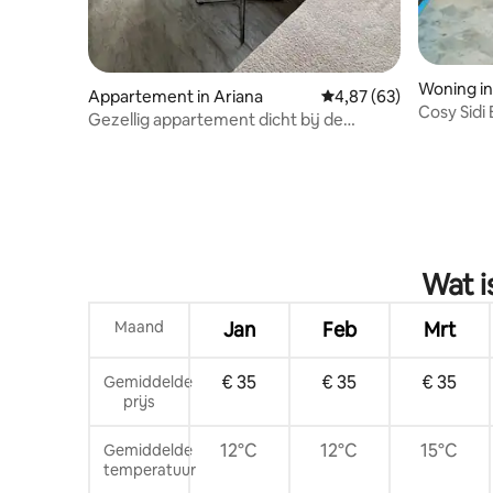
Woning in 
Appartement in Ariana
Gemiddelde beoordelin
4,87 (63)
Cosy Sidi
Gezellig appartement dicht bij de
luchthaven (riadh el Andalous)
Wat i
Maand
Jan
Feb
Mrt
€ 35
€ 35
€ 35
Gemiddelde
prijs
12°C
12°C
15°C
Gemiddelde
temperatuur