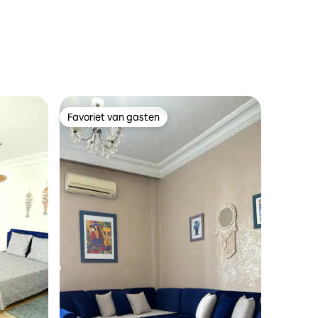
ecensies
Favoriet van gasten
Favoriet van gasten