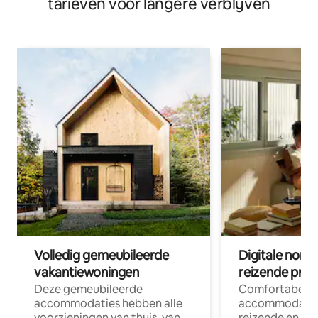
tarieven voor langere verblijven
Volledig gemeubileerde
Digitale nom
vakantiewoningen
reizende prof
Deze gemeubileerde
Comfortabele
accommodaties hebben alle
accommodatie
voorzieningen van thuis, van
reizende en op