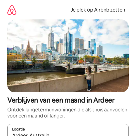
Ga
direct
Je plek op Airbnb zetten
naar
inhoud
Verblijven van een maand in Ardeer
Ontdek langetermijnwoningen die als thuis aanvoelen
voor een maand of langer.
Locatie
Wanneer er resultaten beschikbaar zijn, maak je een keuze met 