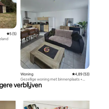
ecensies
Gemiddelde beoordeling van 5 op 5, 5 recensies
5 (5)
eland
Woning
Gemiddelde beoordelin
4,89 (53)
Gezellige woning met binnenplaats +
gere verblijven
bijgebouw •