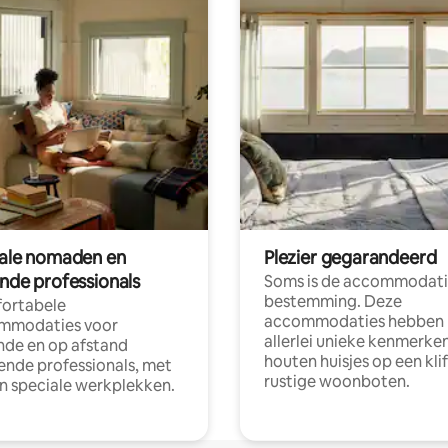
tale nomaden en
Plezier gegarandeerd
ende professionals
Soms is de accommodati
bestemming. Deze
ortabele
accommodaties hebben
mmodaties voor
allerlei unieke kenmerken
nde en op afstand
houten huisjes op een klif
nde professionals, met
rustige woonboten.
en speciale werkplekken.