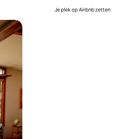
Je plek op Airbnb zetten
en of swipen.