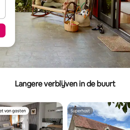
Langere verblijven in de buurt
iet van gasten
Superhost
iet van gasten
Superhost