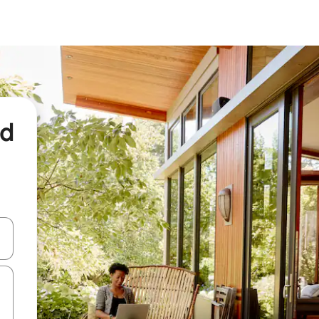
nd
een keuze met je de pijltjestoetsen omhoog en omlaag, óf door te tikk