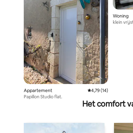
Woning
klein vrij
Appartement
Gemiddelde beoordelin
4,79 (14)
Papillon Studio flat.
Het comfort va