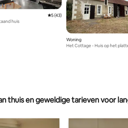
Gemiddelde beoordeling van 5 op 5, 43 r
5 (43)
staand huis
Woning
Het Cottage - Huis op het platt
g van 4,79 op 5, 14 recensies
n thuis en geweldige tarieven voor lan