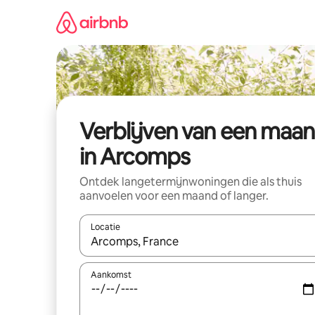
Ga
direct
naar
inhoud
Verblijven van een maa
in Arcomps
Ontdek langetermijnwoningen die als thuis
aanvoelen voor een maand of langer.
Locatie
Wanneer er resultaten beschikbaar zijn, maak je 
Aankomst