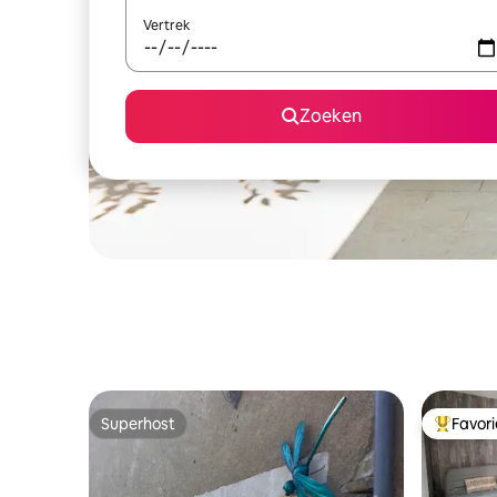
Vertrek
Zoeken
Superhost
Favor
Superhost
Topfavor