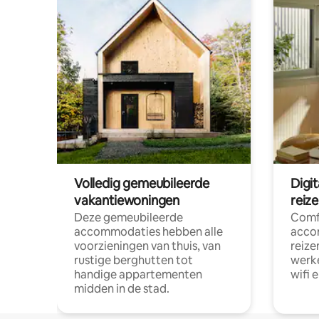
Volledig gemeubileerde
Digi
vakantiewoningen
reiz
Deze gemeubileerde
Comf
accommodaties hebben alle
acco
voorzieningen van thuis, van
reize
rustige berghutten tot
werke
handige appartementen
wifi 
midden in de stad.