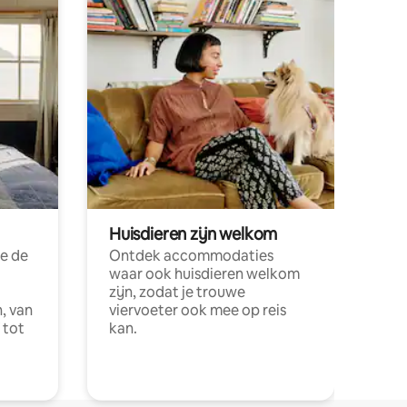
Huisdieren zijn welkom
e de
Ontdek accommodaties
waar ook huisdieren welkom
zijn, zodat je trouwe
, van
viervoeter ook mee op reis
 tot
kan.