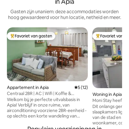
in Apia
Gasten zijn unaniem: deze accommodaties worden
hoog gewaardeerd voor hun locatie, netheid en meer.
Favoriet van gasten
Favoriet van g
Topfavoriet van gasten
Topfavoriet van 
Appartement in Apia
Gemiddelde beoordeling van
5 (12)
Centraal 2BR | AC | Wifi | Koffie &
Woning in Apia
Restaurants |
Welkom bij je perfecte uitvalsbasis in
Moni Stay heeft 'gr
Apia! Verblijf in onze ruime, van
slaapkamers.
Dit onlangs geren
airconditioning voorziene 2BR-eenheid -
slaapkamers ligt o
op slechts een korte wandeling van
van de stad en bi
cafés, restaurants en winkels. Perfect
woonkamer, comfo
voor koppels, gezinnen of
dicht bij winkels, r