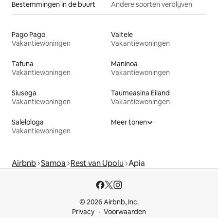
Bestemmingen in de buurt
Andere soorten verblijven
Pago Pago
Vaitele
Vakantiewoningen
Vakantiewoningen
Tafuna
Maninoa
Vakantiewoningen
Vakantiewoningen
Siusega
Taumeasina Eiland
Vakantiewoningen
Vakantiewoningen
Salelologa
Meer tonen
Vakantiewoningen
Airbnb
Samoa
Rest van Upolu
Apia
© 2026 Airbnb, Inc.
Privacy
Voorwaarden