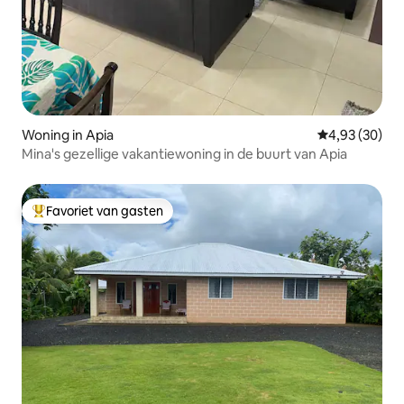
Woning in Apia
Gemiddelde be
4,93 (30)
Mina's gezellige vakantiewoning in de buurt van Apia
Favoriet van gasten
Topfavoriet van gasten