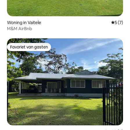
Woning in Vaitele
Gemiddeld
5 (7)
M&M AirBnb
Favoriet van gasten
Favoriet van gasten