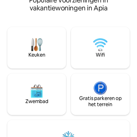
Populaire voorzieningen in
zakenreizigers. - Geniet van
wordt begroet doo
vakantiewoningen in Apia
airconditioning overal, - Gratis wifi, -
luchtige open wo
Smart-tv, - Een koffiezetapparaat met
woonkamer, eetr
pads, - Gezellige slaapkamers met
keuken naadloos m
kwaliteitslinnen, - Eigen badkamer en
De inrichting comb
volledige keuken. Of je nu de stad
geïnspireerde el
verkent of op afstand werkt, deze
eigentijds comfor
centrale accommodatie heeft alles wat
ontspannen en ui
je nodig hebt. Boek vandaag nog je
wordt gecreëerd 
Keuken
Wifi
verblijf bij Pacific Hosts!
of ontspanning na
verkennen van Sa
Gratis parkeren op
Zwembad
het terrein