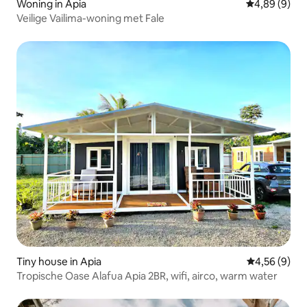
Woning in Apia
Gemiddelde b
4,89 (9)
Veilige Vailima-woning met Fale
Tiny house in Apia
Gemiddelde b
4,56 (9)
Tropische Oase Alafua Apia 2BR, wifi, airco, warm water