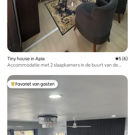
Tiny house in Apia
Gemiddeld
5 (6)
Accommodatie met 2 slaapkamers in de buurt van de
stad
Favoriet van gasten
Topfavoriet van gasten