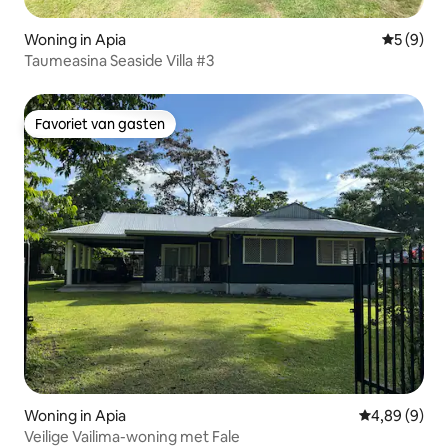
Woning in Apia
Gemiddeld
5 (9)
Taumeasina Seaside Villa #3
Favoriet van gasten
Favoriet van gasten
Woning in Apia
Gemiddelde b
4,89 (9)
Veilige Vailima-woning met Fale