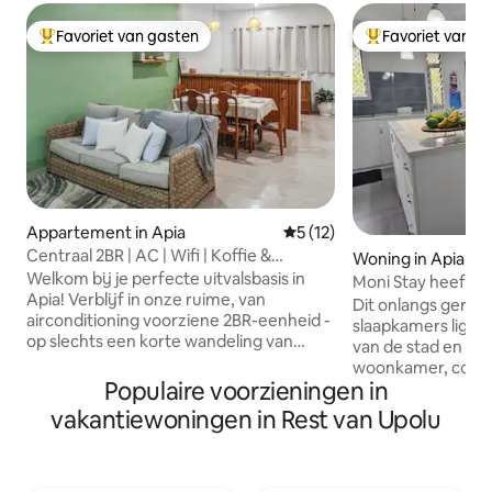
Favoriet van gasten
Favoriet van g
Topfavoriet van gasten
Topfavoriet van 
Appartement in Apia
Gemiddelde beoordeling van
5 (12)
Centraal 2BR | AC | Wifi | Koffie &
Woning in Apia
Restaurants |
Welkom bij je perfecte uitvalsbasis in
Moni Stay heeft 'gr
Apia! Verblijf in onze ruime, van
slaapkamers.
Dit onlangs geren
airconditioning voorziene 2BR-eenheid -
slaapkamers ligt o
op slechts een korte wandeling van
van de stad en bi
cafés, restaurants en winkels. Perfect
woonkamer, comfo
voor koppels, gezinnen of
Populaire voorzieningen in
dicht bij winkels, r
zakenreizigers. - Geniet van
wordt begroet doo
vakantiewoningen in Rest van Upolu
airconditioning overal, - Gratis wifi, -
luchtige open wo
Smart-tv, - Een koffiezetapparaat met
woonkamer, eetr
pads, - Gezellige slaapkamers met
keuken naadloos m
kwaliteitslinnen, - Eigen badkamer en