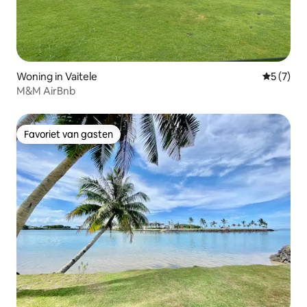
Woning in Vaitele
Gemiddeld
5 (7)
M&M AirBnb
Favoriet van gasten
Favoriet van gasten