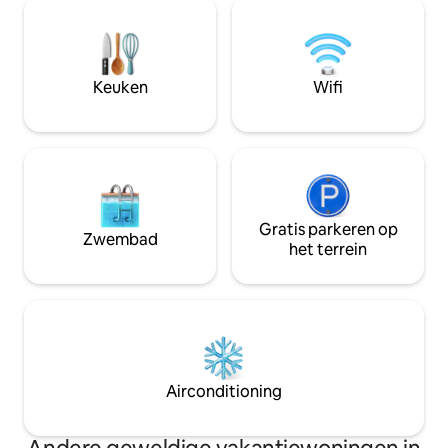
De inrichting comb
volledige keuken. Of je nu de stad
geïnspireerde el
verkent of op afstand werkt, deze
eigentijds comfor
centrale accommodatie heeft alles wat
ontspannen en ui
je nodig hebt. Boek vandaag nog je
wordt gecreëerd 
Keuken
Wifi
verblijf bij Pacific Hosts!
of ontspanning na
verkennen van Sa
Gratis parkeren op
Zwembad
het terrein
Airconditioning