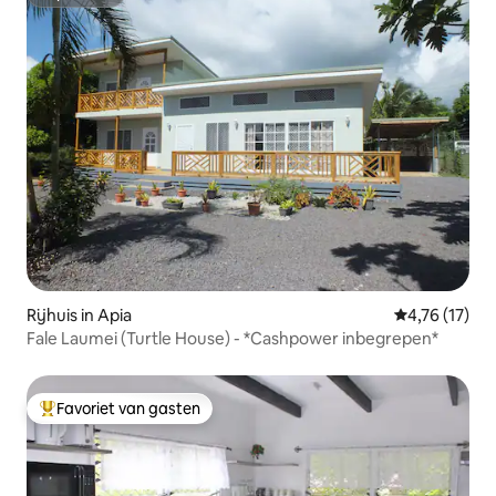
Superhost
Rijhuis in Apia
Gemiddelde b
4,76 (17)
Fale Laumei (Turtle House) - *Cashpower inbegrepen*
Favoriet van gasten
Topfavoriet van gasten