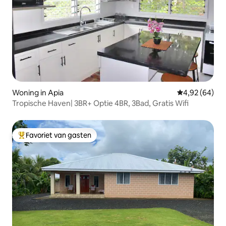
Woning in Apia
Gemiddelde be
4,92 (64)
Tropische Haven| 3BR+ Optie 4BR, 3Bad, Gratis Wifi
Favoriet van gasten
Topfavoriet van gasten