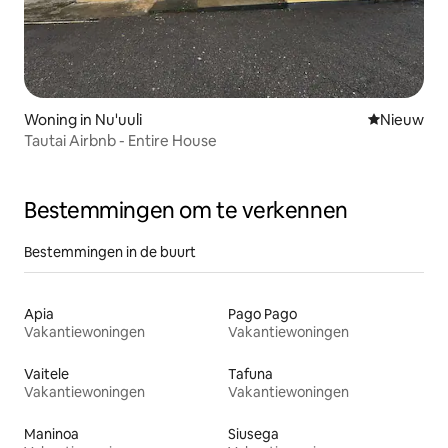
Woning in Nu'uuli
Nieuwe ac
Nieuw
Tautai Airbnb - Entire House
Bestemmingen om te verkennen
Bestemmingen in de buurt
Apia
Pago Pago
Vakantiewoningen
Vakantiewoningen
Vaitele
Tafuna
Vakantiewoningen
Vakantiewoningen
Maninoa
Siusega