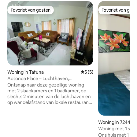
Favoriet van gasten
Favoriet van gas
Favoriet van gasten
Favoriet van gas
Woning in Tafuna
Gemiddelde beoordeling va
5 (5)
Aotonoa Place – Luchthaven,
eetgelegenheden en winkels in de buurt
Ontsnap naar deze gezellige woning
met 2 slaapkamers en 1 badkamer, op
slechts 2 minuten van de luchthaven en
op wandelafstand van lokale restaurants
en winkels. Of je nu op zakenreis of op
vakantie bent, wij bieden een
rustgevende omgeving waar je kunt
Woning in 724400
ontspannen en nieuwe energie kunt
Woning met 1 sla
opdoen. Aotonoa's Place biedt de
Ons huis met 1 sl