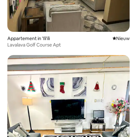
Appartement in 'Ili'ili
Nieuwe ac
Nieuw
Lavalava Golf Course Apt