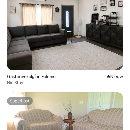
Gastenverblijf in Faleniu
Nieuwe ac
Nieuw
Niu Stay
Superhost
Superhost