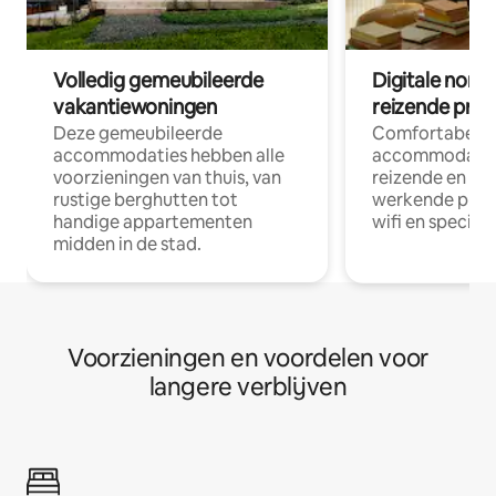
Volledig gemeubileerde
Digitale nom
vakantiewoningen
reizende prof
Deze gemeubileerde
Comfortabele
accommodaties hebben alle
accommodatie
voorzieningen van thuis, van
reizende en op
rustige berghutten tot
werkende profe
handige appartementen
wifi en special
midden in de stad.
Voorzieningen en voordelen voor
langere verblijven