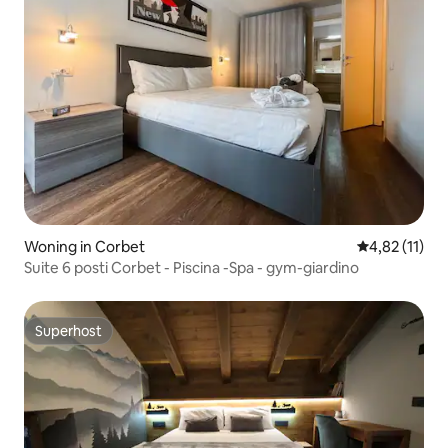
Woning in Corbet
Gemiddelde b
4,82 (11)
Suite 6 posti Corbet - Piscina -Spa - gym-giardino
Superhost
Superhost