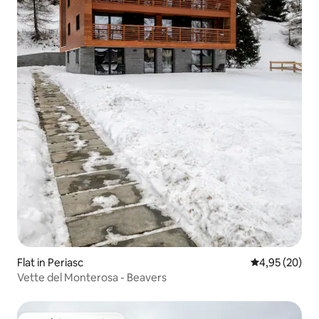
Flat in Periasc
Gemiddelde be
4,95 (20)
Vette del Monterosa - Beavers