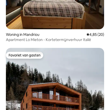
Woning in Mandriou
Gemiddelde be
4,85 (20)
Apartment Lo Mieton - Kortetermijnverhuur Italië
Favoriet van gasten
Favoriet van gasten