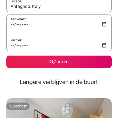
Locatie
Wanneer er resultaten beschikbaar zijn, maak je een keuze met 
Aankomst
Vertrek
Zoeken
Langere verblijven in de buurt
Superhost
Superhost