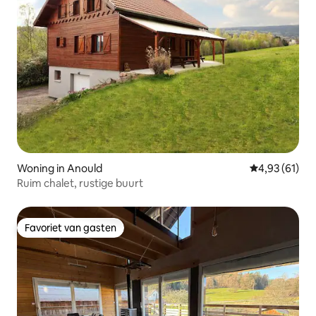
Woning in Anould
Gemiddelde be
4,93 (61)
Ruim chalet, rustige buurt
Favoriet van gasten
Favoriet van gasten