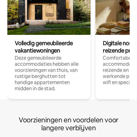
Volledig gemeubileerde
Digitale nom
vakantiewoningen
reizende prof
Deze gemeubileerde
Comfortabele
accommodaties hebben alle
accommodatie
voorzieningen van thuis, van
reizende en op
rustige berghutten tot
werkende profe
handige appartementen
wifi en special
midden in de stad.
Voorzieningen en voordelen voor
langere verblijven