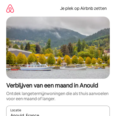
Ga
direct
Je plek op Airbnb zetten
naar
inhoud
Verblijven van een maand in Anould
Ontdek langetermijnwoningen die als thuis aanvoelen
voor een maand of langer.
Locatie
Wanneer er resultaten beschikbaar zijn, maak je een keuze met 