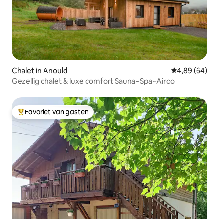
Chalet in Anould
Gemiddelde be
4,89 (64)
Gezellig chalet & luxe comfort Sauna~Spa~Airco
Favoriet van gasten
Topfavoriet van gasten