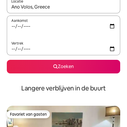
Locatie
Wanneer er resultaten beschikbaar zijn, maak je een keuze met 
Aankomst
Vertrek
Zoeken
Langere verblijven in de buurt
Favoriet van gasten
Favoriet van gasten