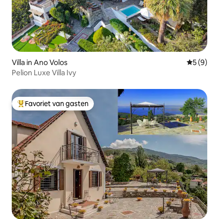
Villa in Ano Volos
Gemiddeld
5 (9)
Pelion Luxe Villa Ivy
Favoriet van gasten
Topfavoriet van gasten