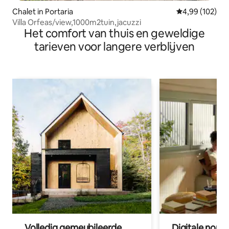
Chalet in Portaria
Gemiddelde beo
4,99 (102)
Villa Orfeas/view,1000m2tuin,jacuzzi
Het comfort van thuis en geweldige
tarieven voor langere verblijven
Volledig gemeubileerde
Digitale nom