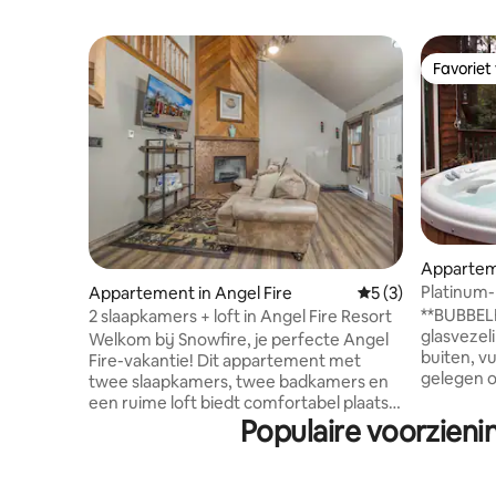
Favoriet
Favoriet
Apparteme
Platinum-
Appartement in Angel Fire
Gemiddelde beoord
5 (3)
stoeltjesli
**BUBBELB
2 slaapkamers + loft in Angel Fire Resort
glasvezel
Welkom bij Snowfire, je perfecte Angel
buiten, v
Fire-vakantie! Dit appartement met
gelegen op
twee slaapkamers, twee badkamers en
en fiets
een ruime loft biedt comfortabel plaats
beschikbaa
Populaire voorzieni
aan maximaal acht gasten en ligt op
chaletstijl
minder dan een kwart mijl van de
appartem
skipistes en het fietspark van het resort.
een kitch
Binnen vind je een uitnodigende open