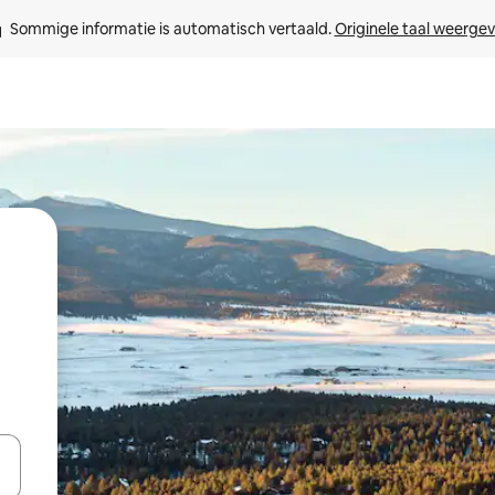
Sommige informatie is automatisch vertaald. 
Originele taal weerge
een keuze met je de pijltjestoetsen omhoog en omlaag, óf door te tikk