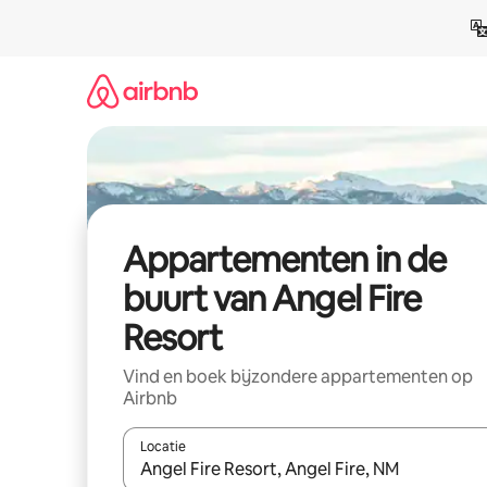
Ga
direct
naar
inhoud
Appartementen in de
buurt van Angel Fire
Resort
Vind en boek bijzondere appartementen op
Airbnb
Locatie
Wanneer er resultaten beschikbaar zijn, maak je 