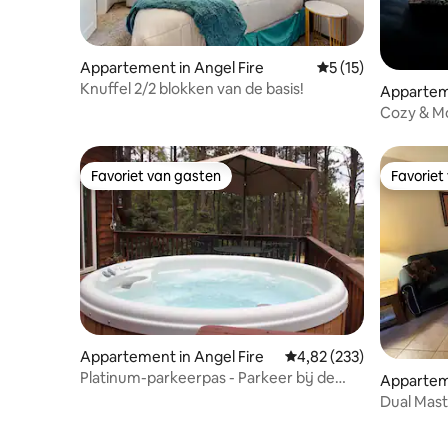
Appartement in Angel Fire
Gemiddelde beoorde
5 (15)
Knuffel 2/2 blokken van de basis!
Apparteme
Cozy & M
to the Lift
Favoriet van gasten
Favoriet
Favoriet van gasten
Favoriet
Appartement in Angel Fire
Gemiddelde beoordeling
4,82 (233)
Platinum-parkeerpas - Parkeer bij de
Apparteme
stoeltjeslift
Dual Mast