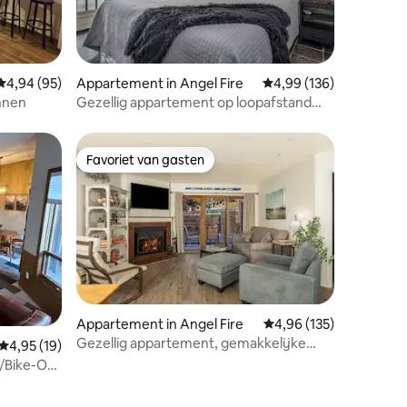
ecensies
Gemiddelde beoordeling van 4,94 op 5, 95 recensies
4,94 (95)
Appartement in Angel Fire
Gemiddelde beoordeling
4,99 (136)
nnen
Gezellig appartement op loopafstand
van Angel Fire Resort
Favoriet van gasten
Favoriet van gasten
Appartement in Angel Fire
Gemiddelde beoordeling
4,96 (135)
Gezellig appartement, gemakkelijke
ecensies
Gemiddelde beoordeling van 4,95 op 5, 19 recensies
4,95 (19)
wandeling naar de liften!
/Bike-Out