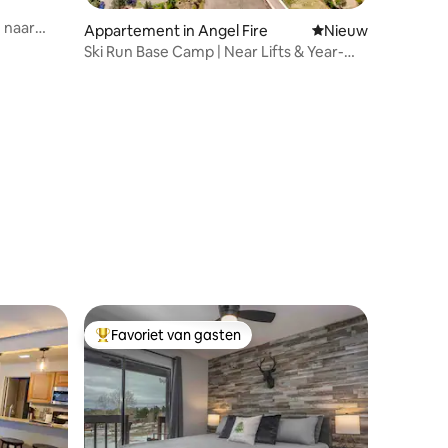
 naar
Appartement in Angel Fire
Nieuwe accommoda
Nieuw
Ski Run Base Camp | Near Lifts & Year-
Round Fun
Favoriet van gasten
Topfavoriet van gasten