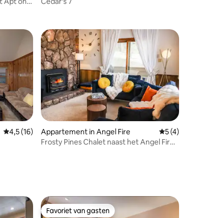
t Apt on 2
Cedar's 7
ecensies
Gemiddelde beoordeling van 4,5 op 5, 16 recensies
4,5 (16)
Appartement in Angel Fire
Gemiddelde beoor
5 (4)
Frosty Pines Chalet naast het Angel Fire
ecensies
Resort!
Favoriet van gasten
Favoriet van gasten