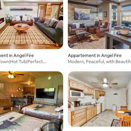
nt in Angel Fire
Appartement in Angel Fire
Town|Hot Tub|Perfect
Modern, Peaceful, with Beautif
ins to Ski