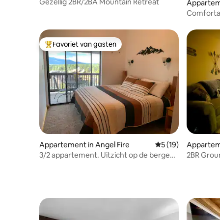
Gezellig 2BR/2BA Mountain Retreat
Apparteme
Comfortab
mountain
verdiepin
Favoriet van gasten
Topfavoriet van gasten
Appartement in Angel Fire
Gemiddelde beoorde
5 (19)
Apparteme
3/2 appartement. Uitzicht op de bergen.
2BR Groun
Gemakkelijke toegang tot het resort