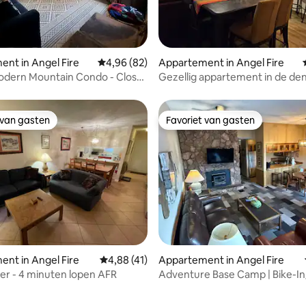
ling van 5 op 5, 15 recensies
nt in Angel Fire
Gemiddelde beoordeling van 4,96 op 5, 82 r
4,96 (82)
Appartement in Angel Fire
odern Mountain Condo - Close
Gezellig appartement in de de
 van gasten
Favoriet van gasten
 van gasten
Favoriet van gasten
 van 4,82 op 5, 233 recensies
nt in Angel Fire
Gemiddelde beoordeling van 4,88 op 5, 41 r
4,88 (41)
Appartement in Angel Fire
er - 4 minuten lopen AFR
Adventure Base Camp | Bike-In
at AF Base