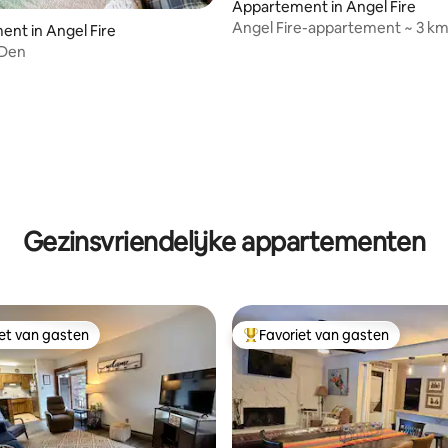
Appartement in Angel Fire
Angel Fire-appartement ~ 3 km
nt in Angel Fire
resort!
 Den
Gezinsvriendelijke appartementen
iet van gasten
Favoriet van gasten
iet van gasten
Topfavoriet van gasten