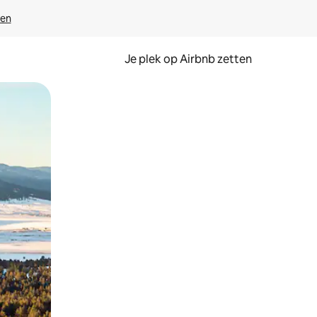
ven
Je plek op Airbnb zetten
en of swipen.