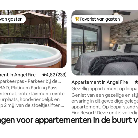
 van gasten
Favoriet van gasten
 van gasten
Topfavoriet van gasten
nt in Angel Fire
Gemiddelde beoordeling van 4,82 op 5, 233 r
4,82 (233)
parkeerpas - Parkeer bij de
eling van 5 op 5, 3 recensies
Appartement in Angel Fire
G
ft
AD, Platinum Parking Pass,
Gezellig appartement op loopa
internet, entertainmentruimte
van Angel Fire Resort
Geniet van een gezellige en stij
uurplaats, hondvriendelijk en
ervaring in dit geweldige geleg
 2 mijl van de stoeltjesliften
appartement. Op loopafstand 
park** Gastenappartement
Fire Resort! Deze unit is volledi
r in een prachtig huis in
ngen voor appartementen in de buurt v
gerenoveerd met comfort voo
 met een prachtig uitzicht. Het
bovenaan de prioriteitenlijst! 
ent met twee slaapkamers en
opstelling is geweldig voor max
enette is beschikbaar op de
personen met een mooi kingsiz