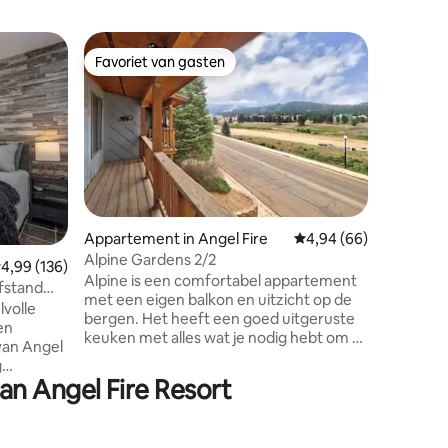
Appartem
Favoriet van gasten
Favorie
Favoriet van gasten
Favorie
Ski-, go
Dit appa
concept 
gewelfde
plafonds. Een patio ligt naast de gro
kamer met
westen. De keuken is volledig gevuld
met een on
eerste ve
Appartement in Angel Fire
Gemiddelde beoordelin
4,94 (66)
ecensies
slaapkam
Alpine Gardens 2/2
emiddelde beoordeling van 4,99 op 5, 136 recensies
4,99 (136)
Beide ba
Alpine is een comfortabel appartement
wastafel 
fstand
met een eigen balkon en uitzicht op de
douche en het toi
lvolle
bergen. Het heeft een goed uitgeruste
de tweed
en
keuken met alles wat je nodig hebt om te
badkamer
van Angel
genieten van een maaltijd met familie en
g
vrienden. Er zijn twee tv 's met Roku-
an Angel Fire Resort
r gasten
apparaten. De grote badkamer heeft
De
een douche/badcombinatie en de 2e
imaal vier
badkamer heeft een douche. Er zijn een
e bed in