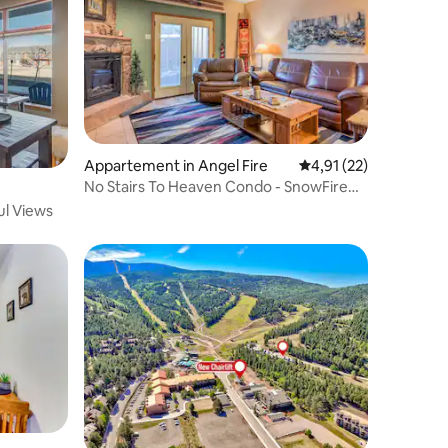
Appartement in Angel Fire
Gemiddelde beoordeli
4,91 (22)
No Stairs To Heaven Condo - SnowFire
107B
ul Views