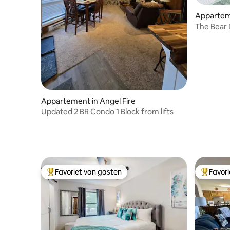
Apparteme
The Bear
Appartement in Angel Fire
Updated 2 BR Condo 1 Block from lifts
Favoriet van gasten
Favor
Topfavoriet van gasten
Topfavor