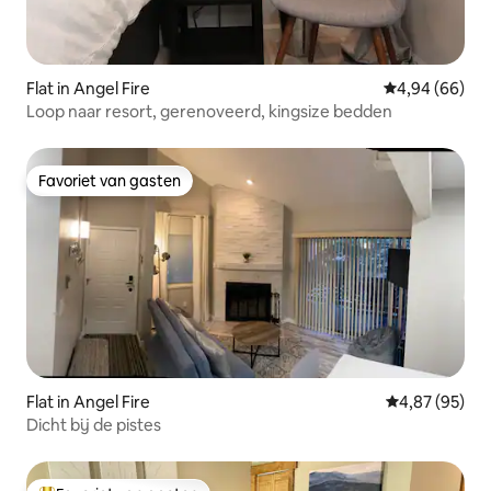
Flat in Angel Fire
Gemiddelde be
4,94 (66)
Loop naar resort, gerenoveerd, kingsize bedden
Favoriet van gasten
Favoriet van gasten
Flat in Angel Fire
Gemiddelde be
4,87 (95)
Dicht bij de pistes