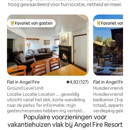
hoog gewaardeerd voor hun locatie, netheid en meer.
Favoriet van gasten
Favoriet van g
Topfavoriet van gasten
Topfavoriet van 
Flat in Angel Fire
Gemiddelde beoordeling van 4,9
4,92 (127)
Flat in Angel Fire
Ground Level Unit
Huisdiervriendelij
appartement!
Locatie Locatie Locaton …. geweldig
Huisdiervriendelij
uitzicht vanaf het dek, korte wandeling
badkamer (3 quee
naar de pistes Ter informatie: mijn
totaal), appartem
gasten/recensies hebben mij verteld
verdieping gelegen
Populaire voorzieningen voor
dat mijn bed te hoog is. IK WEET NIET
Resort. Op loopafs
zeker wat dat betekent (misschien
verhuurwinkels, re
vakantiehuizen vlak bij Angel Fire Resort
liggen hun bedden op de vloer)
Directe toegang t