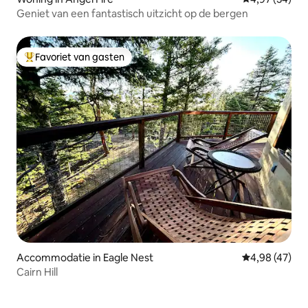
Geniet van een fantastisch uitzicht op de bergen
Favoriet van gasten
Topfavoriet van gasten
Accommodatie in Eagle Nest
Gemiddelde be
4,98 (47)
Cairn Hill