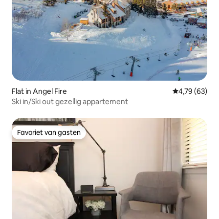
Flat in Angel Fire
Gemiddelde be
4,79 (63)
Ski in/Ski out gezellig appartement
Favoriet van gasten
Favoriet van gasten