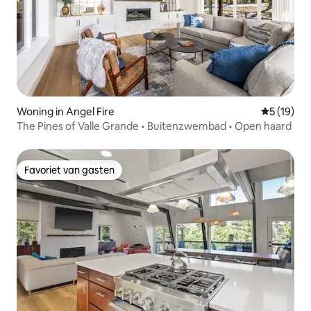
Woning in Angel Fire
Gemiddelde
5 (19)
The Pines of Valle Grande • Buitenzwembad • Open haard
Favoriet van gasten
Favoriet van gasten