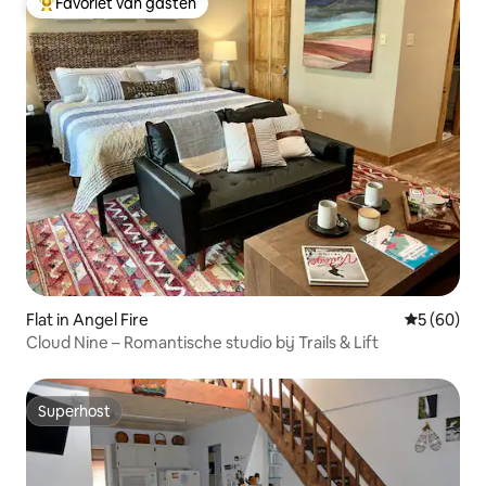
Favoriet van gasten
Topfavoriet van gasten
Flat in Angel Fire
Gemiddelde
5 (60)
Cloud Nine – Romantische studio bij Trails & Lift
Superhost
Superhost