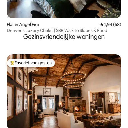
Flat in Angel Fire
Gemiddelde be
4,94 (68)
Denver's Luxury Chalet | 2BR Walk to Slopes & Food
Gezinsvriendelijke woningen
Favoriet van gasten
Topfavoriet van gasten