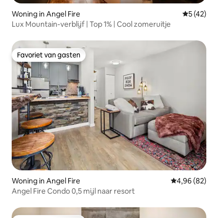
Woning in Angel Fire
Gemiddelde
5 (42)
Lux Mountain-verblijf | Top 1% | Cool zomeruitje
Favoriet van gasten
Favoriet van gasten
Woning in Angel Fire
Gemiddelde be
4,96 (82)
Angel Fire Condo 0,5 mijl naar resort