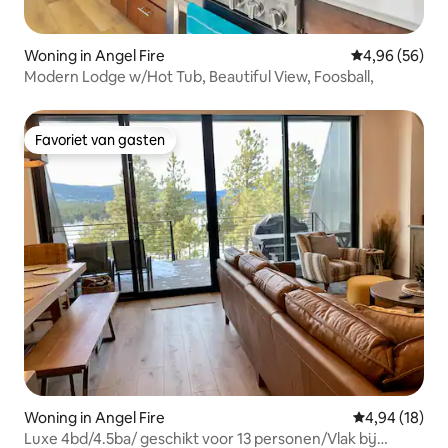
Woning in Angel Fire
Gemiddelde be
4,96 (56)
Modern Lodge w/Hot Tub, Beautiful View, Foosball,
Favoriet van gasten
Favoriet van gasten
Woning in Angel Fire
Gemiddelde be
4,94 (18)
Luxe 4bd/4.5ba/ geschikt voor 13 personen/Vlak bij