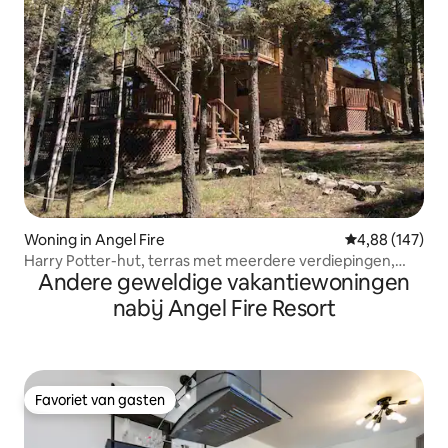
Woning in Angel Fire
Gemiddelde beo
4,88 (147)
Harry Potter-hut, terras met meerdere verdiepingen,
Andere geweldige vakantiewoningen
honden welkom
nabij Angel Fire Resort
Favoriet van gasten
Favoriet van gasten