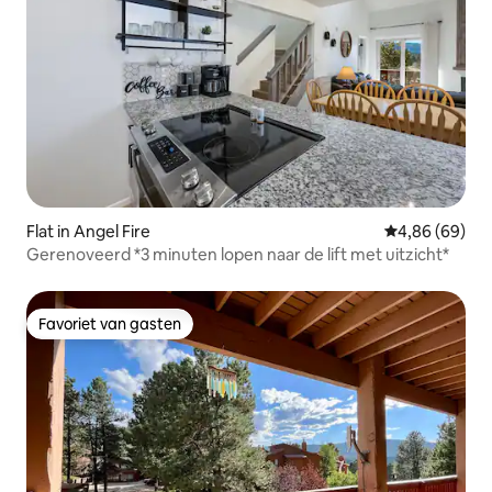
Flat in Angel Fire
Gemiddelde be
4,86 (69)
Gerenoveerd *3 minuten lopen naar de lift met uitzicht*
Favoriet van gasten
Favoriet van gasten