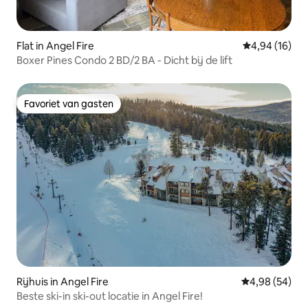
Flat in Angel Fire
Gemiddelde be
4,94 (16)
Boxer Pines Condo 2 BD/2 BA - Dicht bij de lift
Favoriet van gasten
Favoriet van gasten
Rijhuis in Angel Fire
Gemiddelde be
4,98 (54)
Beste ski-in ski-out locatie in Angel Fire!