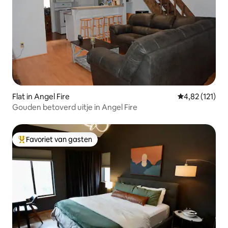
Flat in Angel Fire
Gemiddelde be
4,82 (121)
Gouden betoverd uitje in Angel Fire
Favoriet van gasten
Topfavoriet van gasten