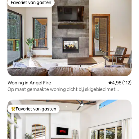
Favoriet van gasten
Favoriet van gasten
Woning in Angel Fire
Gemiddelde be
4,95 (112)
Op maat gemaakte woning dicht bij skigebied met
bubbelbad
Favoriet van gasten
Topfavoriet van gasten