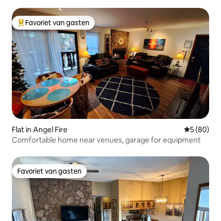
Favoriet van gasten
Topfavoriet van gasten
Flat in Angel Fire
Gemiddelde
5 (80)
Comfortable home near venues, garage for equipment
Favoriet van gasten
Favoriet van gasten