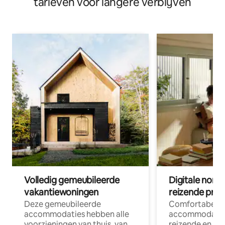
tarieven voor langere verblijven
Volledig gemeubileerde
Digitale nom
vakantiewoningen
reizende prof
Deze gemeubileerde
Comfortabele
accommodaties hebben alle
accommodatie
voorzieningen van thuis, van
reizende en op