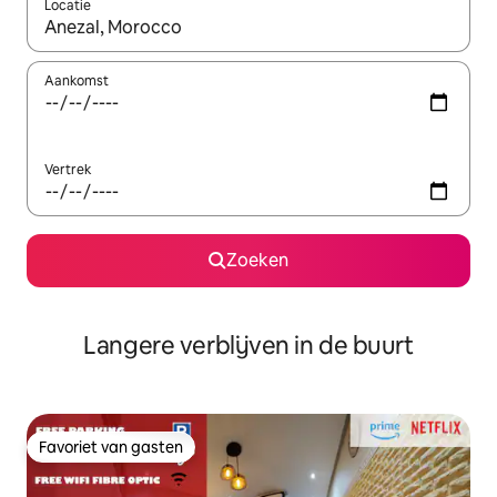
Locatie
Wanneer er resultaten beschikbaar zijn, maak je een keuze met 
Aankomst
Vertrek
Zoeken
Langere verblijven in de buurt
Favoriet van gasten
Favoriet van gasten