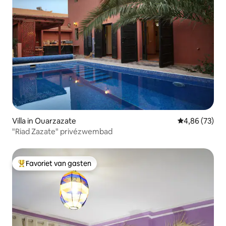
Villa in Ouarzazate
Gemiddelde be
4,86 (73)
"Riad Zazate" privézwembad
Favoriet van gasten
Topfavoriet van gasten