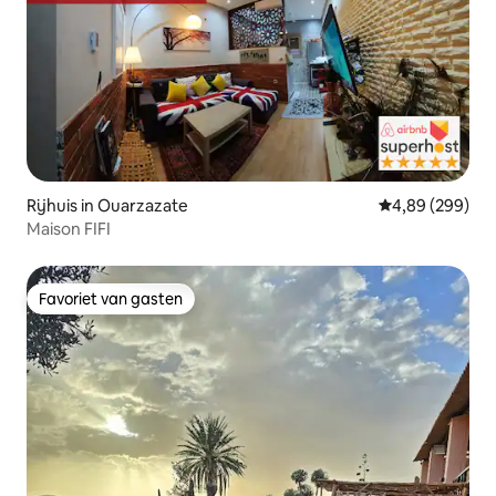
Rijhuis in Ouarzazate
Gemiddelde beo
4,89 (299)
Maison FIFI
Favoriet van gasten
Favoriet van gasten