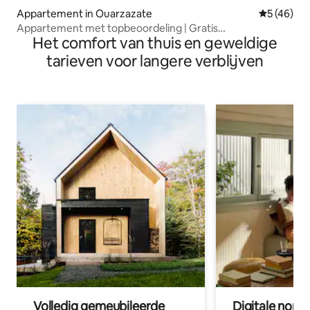
Appartement in Ouarzazate
Gemiddelde
5 (46)
Appartement met topbeoordeling | Gratis
Het comfort van thuis en geweldige
parkeergelegenheid
tarieven voor langere verblijven
Volledig gemeubileerde
Digitale nom