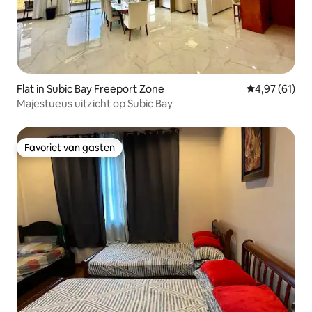
Flat in Subic Bay Freeport Zone
Gemiddelde be
4,97 (61)
Majestueus uitzicht op Subic Bay
Favoriet van gasten
Favoriet van gasten