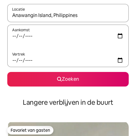
Locatie
Wanneer er resultaten beschikbaar zijn, maak je een keuze met 
Aankomst
Vertrek
Zoeken
Langere verblijven in de buurt
Favoriet van gasten
Favoriet van gasten