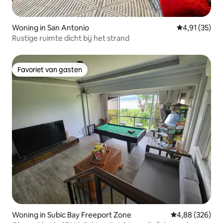
Woning in San Antonio
Gemiddelde be
4,91 (35)
Rustige ruimte dicht bij het strand
Favoriet van gasten
Favoriet van gasten
Woning in Subic Bay Freeport Zone
Gemiddelde beo
4,88 (326)