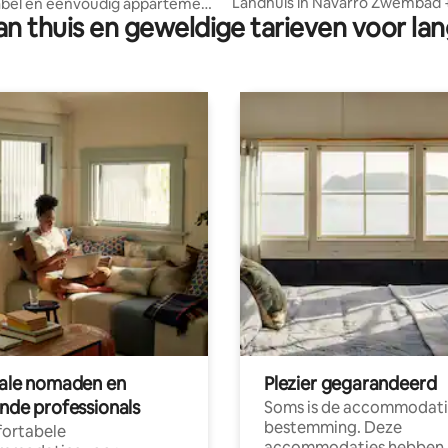
Landhuis in Navarro Zwembad 
bel en eenvoudig appartement
n thuis en geweldige tarieven voor lan
rsoon
tale nomaden en
Plezier gegarandeerd
ende professionals
Soms is de accommodati
bestemming. Deze
ortabele
accommodaties hebben