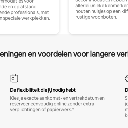
mmodaties voor
allerlei unieke kenmerken
nde en op afstand
houten huisjes op een klif
nde professionals, met
rustige woonboten.
en speciale werkplekken.
eningen en voordelen voor langere ver
De flexibiliteit die jij nodig hebt
D
Kies je exacte aankomst- en vertrekdatum en
S
reserveer eenvoudig online zonder extra
j
verplichtingen of papierwerk.*
m
k