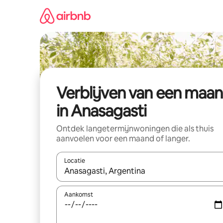
Ga
direct
naar
inhoud
Verblijven van een maa
in Anasagasti
Ontdek langetermijnwoningen die als thuis
aanvoelen voor een maand of langer.
Locatie
Wanneer er resultaten beschikbaar zijn, maak je 
Aankomst