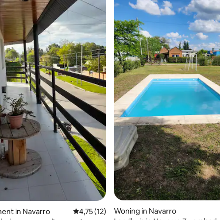
g van 4,86 op 5, 29 recensies
Woning in Navarro
ent in Navarro
Gemiddelde beoordeling van 4,75 op 5, 12 r
4,75 (12)