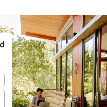
nd
een keuze met je de pijltjestoetsen omhoog en omlaag, óf door te tikk