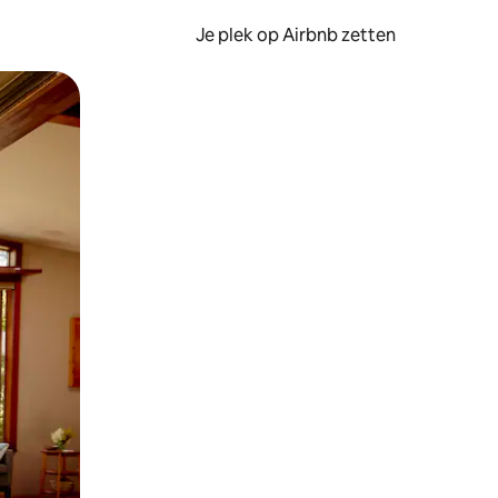
Je plek op Airbnb zetten
en of swipen.