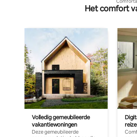
Comforta
Het comfort va
voor 1 pe
Volledig gemeubileerde
Digi
vakantiewoningen
reiz
Deze gemeubileerde
Comf