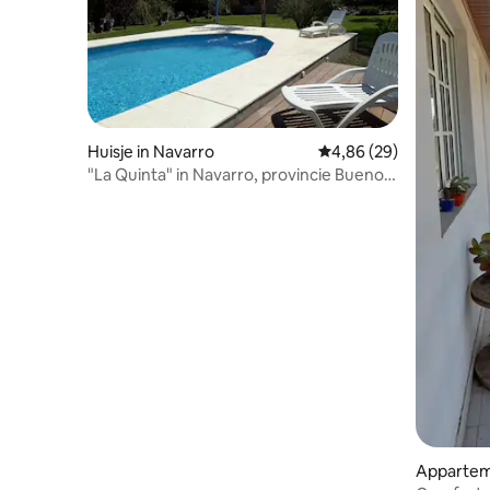
Huisje in Navarro
Gemiddelde beoordelin
4,86 (29)
"La Quinta" in Navarro, provincie Buenos
Aires
Appartem