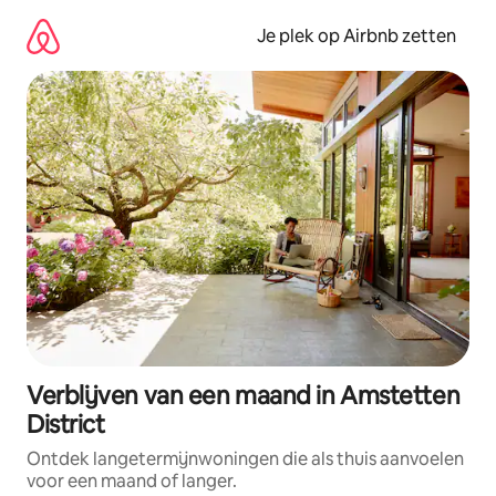
Ga
direct
Je plek op Airbnb zetten
naar
inhoud
Verblijven van een maand in Amstetten
District
Ontdek langetermijnwoningen die als thuis aanvoelen
voor een maand of langer.