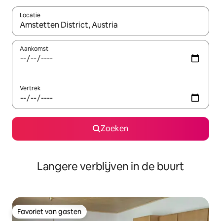
Locatie
Wanneer er resultaten beschikbaar zijn, maak je een keuze met 
Aankomst
Vertrek
Zoeken
Langere verblijven in de buurt
Favoriet van gasten
Favoriet van gasten