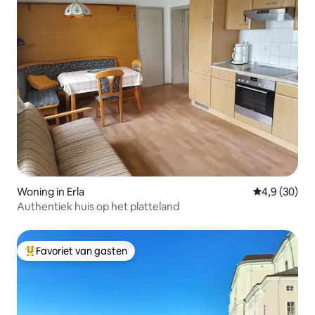
Woning in Erla
Gemiddelde b
4,9 (30)
Authentiek huis op het platteland
Favoriet van gasten
Topfavoriet van gasten