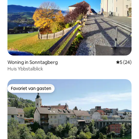
Woning in Sonntagberg
Gemiddelde
5 (24)
Huis Ybbstalblick
Favoriet van gasten
Favoriet van gasten