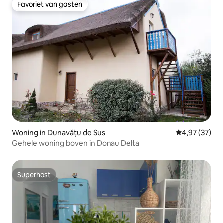
Favoriet van gasten
Favoriet van gasten
Woning in Dunavățu de Sus
Gemiddelde be
4,97 (37)
Gehele woning boven in Donau Delta
Superhost
Superhost