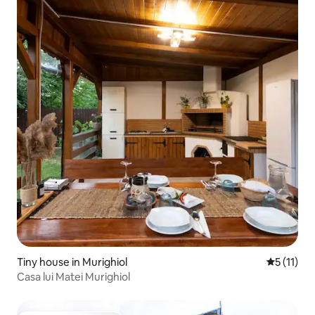
Tiny house in Murighiol
Gemiddeld
5 (11)
Casa lui Matei Murighiol