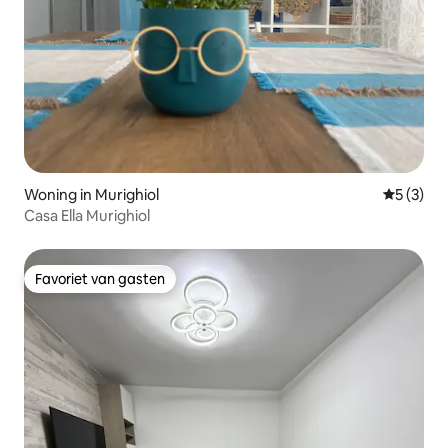
Woning in Murighiol
Gemiddeld
5 (3)
Casa Ella Murighiol
Favoriet van gasten
Favoriet van gasten