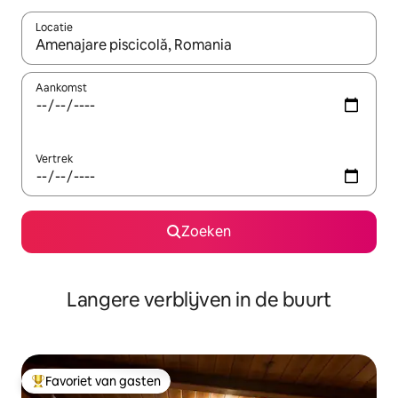
Locatie
Wanneer er resultaten beschikbaar zijn, maak je een keuze met 
Aankomst
Vertrek
Zoeken
Langere verblijven in de buurt
Favoriet van gasten
Topfavoriet van gasten