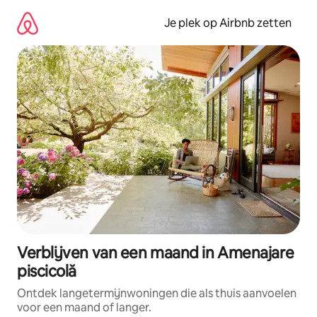
Ga
direct
Je plek op Airbnb zetten
naar
inhoud
Verblijven van een maand in Amenajare
piscicolă
Ontdek langetermijnwoningen die als thuis aanvoelen
voor een maand of langer.