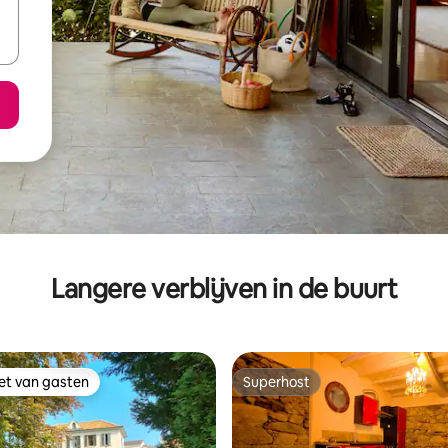
Langere verblijven in de buurt
iet van gasten
Superhost
iet van gasten
Superhost