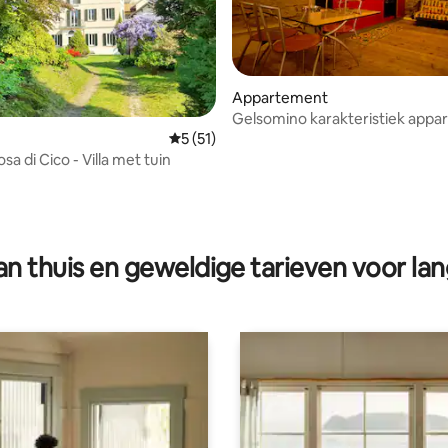
Appartement
Gelsomino karakteristiek app
aan het Ortameer
Gemiddelde beoordeling van 5 op 5, 51 r
5 (51)
sa di Cico - Villa met tuin
ling van 5 op 5, 13 recensies
n thuis en geweldige tarieven voor lan