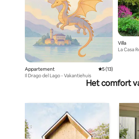
Villa
La Casa Ro
Appartement
Gemiddelde beoorde
5 (13)
Il Drago del Lago - Vakantiehuis
Het comfort va