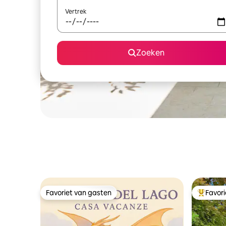
Vertrek
Zoeken
Favoriet van gasten
Favor
Favoriet van gasten
Topfavor