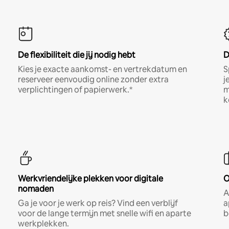
De flexibiliteit die jij nodig hebt
D
Kies je exacte aankomst- en vertrekdatum en
S
reserveer eenvoudig online zonder extra
j
verplichtingen of papierwerk.*
m
k
Werkvriendelijke plekken voor digitale
O
nomaden
A
Ga je voor je werk op reis? Vind een verblijf
a
voor de lange termijn met snelle wifi en aparte
b
werkplekken.