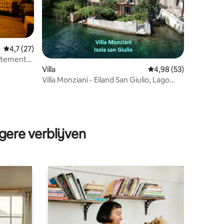
Gemiddelde beoordeling van 4,7 op 5, 27 recensies
4,7 (27)
artement
ecensies
Villa
Gemiddelde beoordelin
4,98 (53)
Villa Monziani - Eiland San Giulio, Lago
d'Orta (NO)
gere verblijven