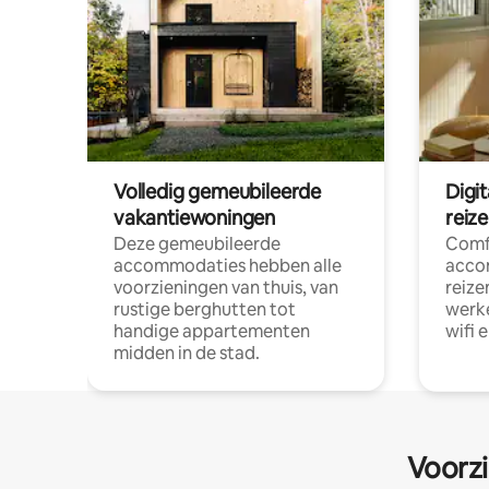
Volledig gemeubileerde
Digi
vakantiewoningen
reiz
Deze gemeubileerde
Comf
accommodaties hebben alle
acco
voorzieningen van thuis, van
reize
rustige berghutten tot
werke
handige appartementen
wifi 
midden in de stad.
Voorzi