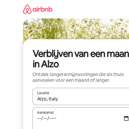
Ga
direct
naar
inhoud
Verblijven van een maa
in Alzo
Ontdek langetermijnwoningen die als thuis
aanvoelen voor een maand of langer.
Locatie
Wanneer er resultaten beschikbaar zijn, maak je 
Aankomst