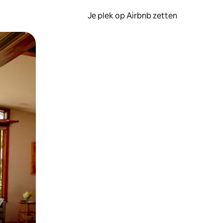
Je plek op Airbnb zetten
en of swipen.