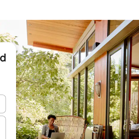
nd
een keuze met je de pijltjestoetsen omhoog en omlaag, óf door te tikk