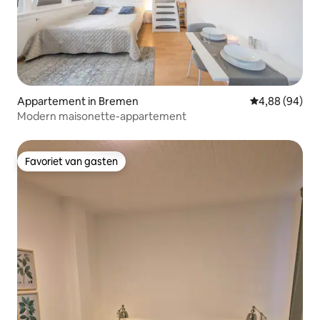
Appartement in Bremen
Gemiddelde be
4,88 (94)
Modern maisonette-appartement
Favoriet van gasten
Favoriet van gasten