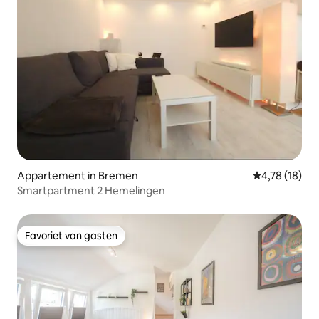
Appartement in Bremen
Gemiddelde be
4,78 (18)
Smartpartment 2 Hemelingen
Favoriet van gasten
Favoriet van gasten