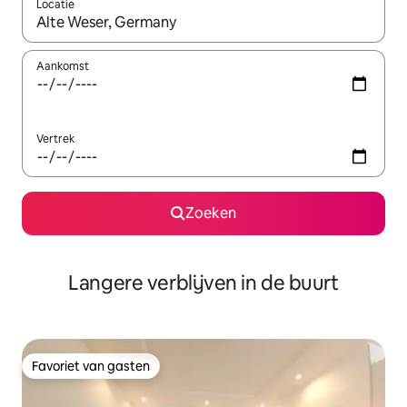
Locatie
Wanneer er resultaten beschikbaar zijn, maak je een keuze met 
Aankomst
Vertrek
Zoeken
Langere verblijven in de buurt
Favoriet van gasten
Favoriet van gasten