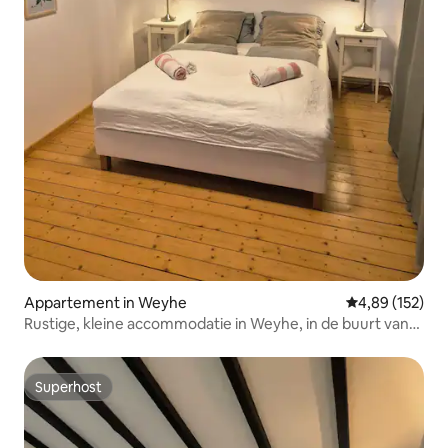
Appartement in Weyhe
Gemiddelde beo
4,89 (152)
Rustige, kleine accommodatie in Weyhe, in de buurt van
Bremen
Superhost
Superhost