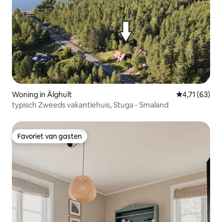
Woning in Älghult
Gemiddelde b
4,71 (63)
typisch Zweeds vakantiehuis, Stuga - Smaland
Favoriet van gasten
Favoriet van gasten