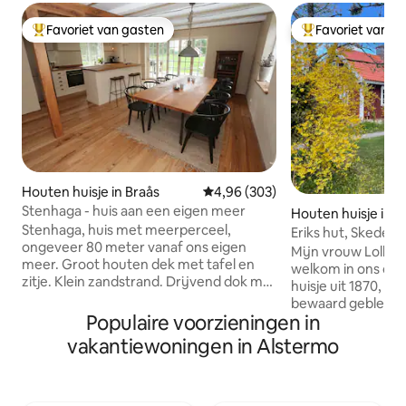
Favoriet van gasten
Favoriet van g
Topfavoriet van gasten
Topfavoriet van 
Houten huisje in Braås
Gemiddelde beoordeling van 4,9
4,96 (303)
Stenhaga - huis aan een eigen meer
Houten huisje in O
Stenhaga, huis met meerperceel,
Eriks hut, Skedebä
ongeveer 80 meter vanaf ons eigen
Mijn vrouw Lollo e
meer. Groot houten dek met tafel en
welkom in ons on
zitje. Klein zandstrand. Drijvend dok met
huisje uit 1870, g
zwemtrap. Het huis ligt vlakbij
bewaard gebleven
Smedstugan, ons tweede huis dat we
Populaire voorzieningen in
omgeving van ron
hier bij Airbnb verhuren. Vissen
Hier kun je ontsp
vakantiewoningen in Alstermo
inbegrepen. Geplande zalm. Eén vis is
rustige locatie. Je hebt toegang tot ons
inbegrepen in de huurprijs, daarna SEK
eigen landelijke 
100/zalm. Roeiboot is inbegrepen. De
schommel. Mooi b
keuken is voorzien van een