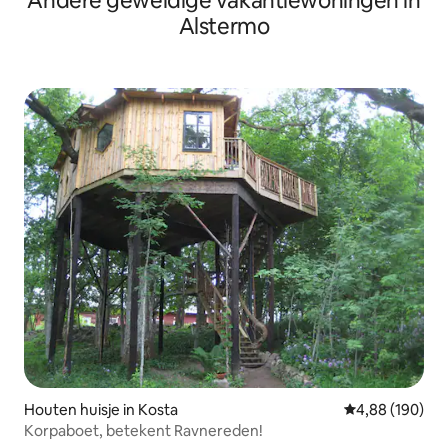
Andere geweldige vakantiewoningen in
Alstermo
Houten huisje in Kosta
Gemiddelde beo
4,88 (190)
Korpaboet, betekent Ravnereden!