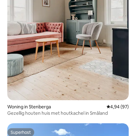
Woning in Stenberga
Gemiddelde be
4,94 (97)
Gezellig houten huis met houtkachel in Småland
Superhost
Superhost