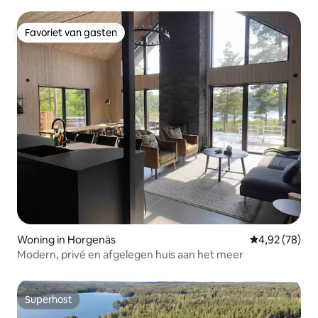
Favoriet van gasten
Favoriet van gasten
Woning in Horgenäs
Gemiddelde be
4,92 (78)
Modern, privé en afgelegen huis aan het meer
Superhost
Superhost