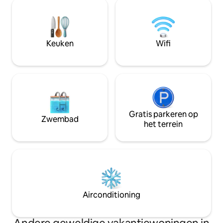
te fietsen. Het huisje heeft een
opklapgedeelte, dat volledig opzij kan
gloednieuwe keuken 
worden getrokken, grote opening naar
WiFi beschikbaar. 
het terras. Niveau 1 - keuken, tv-kamer,
ook een 18e-eeuws
badkamer. Niveau 2 - Woonkamer met
kunt kijken. Het is 12 minuten naar
Keuken
Wifi
open haard, balkon, 3 slaapkamers. Wifi,
Nybro en 8 minute
Apple TV.
Orranäs glazen h
Gratis parkeren op
Zwembad
het terrein
Airconditioning