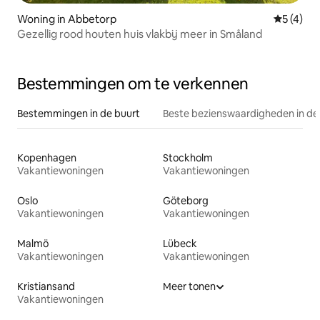
Woning in Abbetorp
Gemiddeld
5 (4)
Gezellig rood houten huis vlakbij meer in Småland
Bestemmingen om te verkennen
Bestemmingen in de buurt
Beste bezienswaardigheden in de
Kopenhagen
Stockholm
Vakantiewoningen
Vakantiewoningen
Oslo
Göteborg
Vakantiewoningen
Vakantiewoningen
Malmö
Lübeck
Vakantiewoningen
Vakantiewoningen
Kristiansand
Meer tonen
Vakantiewoningen