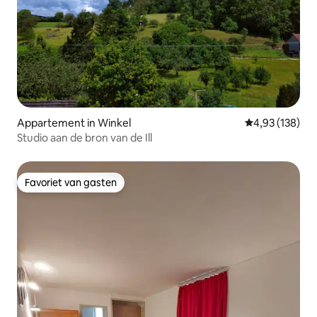
Appartement in Winkel
Gemiddelde beo
4,93 (138)
Studio aan de bron van de Ill
Favoriet van gasten
Favoriet van gasten