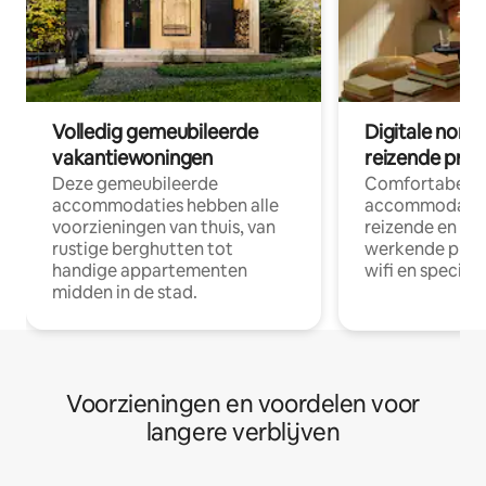
Volledig gemeubileerde
Digitale nom
vakantiewoningen
reizende prof
Deze gemeubileerde
Comfortabele
accommodaties hebben alle
accommodatie
voorzieningen van thuis, van
reizende en op
rustige berghutten tot
werkende profe
handige appartementen
wifi en special
midden in de stad.
Voorzieningen en voordelen voor
langere verblijven