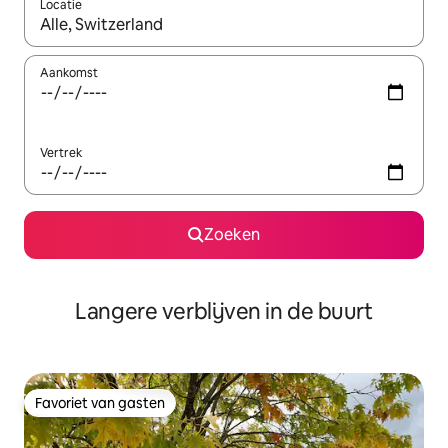
Locatie
Wanneer er resultaten beschikbaar zijn, maak je een keuze met 
Aankomst
Vertrek
Zoeken
Langere verblijven in de buurt
Favoriet van gasten
Favoriet van gasten