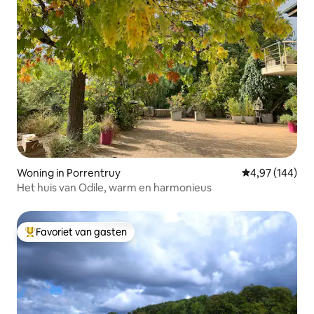
Woning in Porrentruy
Gemiddelde beo
4,97 (144)
Het huis van Odile, warm en harmonieus
Favoriet van gasten
Topfavoriet van gasten