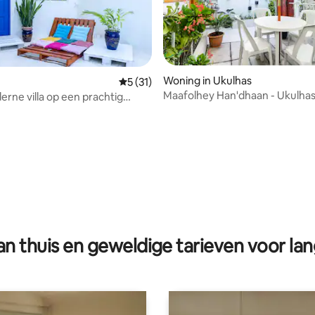
Woning in Ukulhas
Gemiddelde beoordeling van 5 op 5, 31 r
5 (31)
Maafolhey Han'dhaan - Ukulha
erne villa op een prachtig
g van 4,86 op 5, 36 recensies
n thuis en geweldige tarieven voor lan