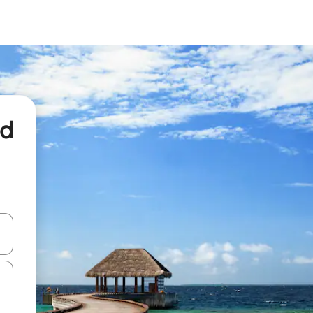
nd
een keuze met je de pijltjestoetsen omhoog en omlaag, óf door te tikk