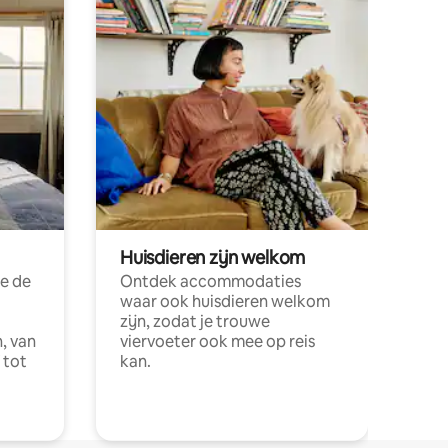
Huisdieren zijn welkom
e de
Ontdek accommodaties
waar ook huisdieren welkom
zijn, zodat je trouwe
, van
viervoeter ook mee op reis
 tot
kan.