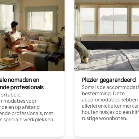
tale nomaden en
Plezier gegarandeerd
ende professionals
Soms is de accommodati
bestemming. Deze
ortabele
accommodaties hebben
mmodaties voor
allerlei unieke kenmerken
nde en op afstand
houten huisjes op een klif
nde professionals, met
rustige woonboten.
en speciale werkplekken.