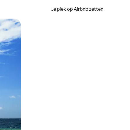
Je plek op Airbnb zetten
en of swipen.