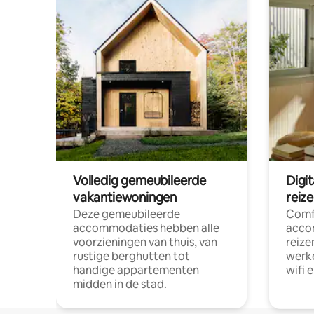
Volledig gemeubileerde
Digi
vakantiewoningen
reiz
Deze gemeubileerde
Comf
accommodaties hebben alle
acco
voorzieningen van thuis, van
reize
rustige berghutten tot
werke
handige appartementen
wifi 
midden in de stad.