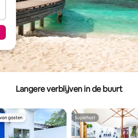
Langere verblijven in de buurt
 van gasten
Superhost
 van gasten
Superhost