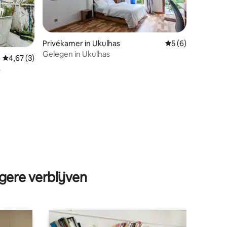
Privékamer in Ukulhas
Gemiddelde beoord
5 (6)
Gelegen in Ukulhas
Gemiddelde beoordeling van 4,67 op 5, 3 recensies
4,67 (3)
ecensies
s
gere verblijven