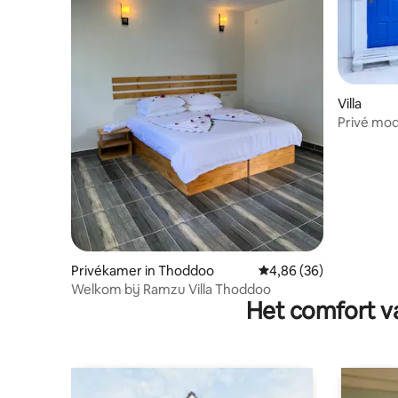
Villa
Privé mod
eiland
Privékamer in Thoddoo
Gemiddelde beoordelin
4,86 (36)
Welkom bij Ramzu Villa Thoddoo
Het comfort va