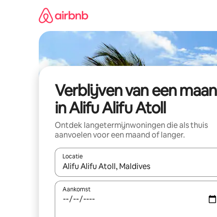
Ga
direct
naar
inhoud
Verblijven van een maa
in Alifu Alifu Atoll
Ontdek langetermijnwoningen die als thuis
aanvoelen voor een maand of langer.
Locatie
Wanneer er resultaten beschikbaar zijn, maak je 
Aankomst