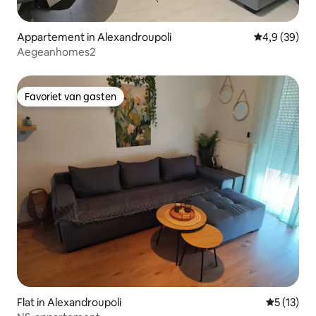
Appartement in Alexandroupoli
Gemiddelde b
4,9 (39)
Aegeanhomes2
Favoriet van gasten
Favoriet van gasten
Flat in Alexandroupoli
Gemiddeld
5 (13)