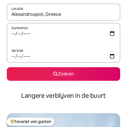
Locatie
Wanneer er resultaten beschikbaar zijn, maak je een keuze met 
Aankomst
Vertrek
Zoeken
Langere verblijven in de buurt
Favoriet van gasten
Topfavoriet van gasten