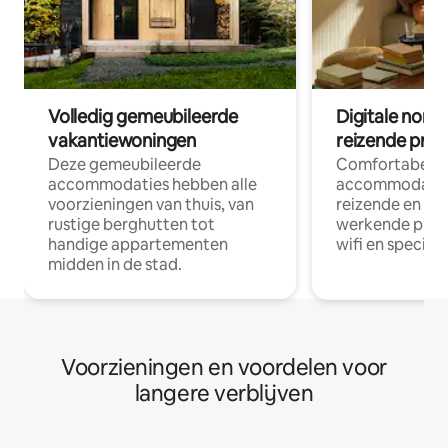
Volledig gemeubileerde
Digitale nom
vakantiewoningen
reizende prof
Deze gemeubileerde
Comfortabele
accommodaties hebben alle
accommodatie
voorzieningen van thuis, van
reizende en op
rustige berghutten tot
werkende profe
handige appartementen
wifi en special
midden in de stad.
Voorzieningen en voordelen voor
langere verblijven