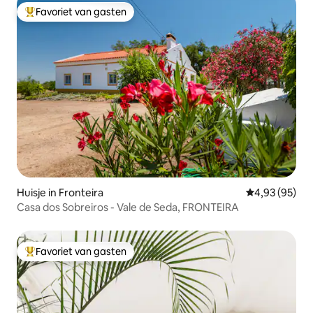
Favoriet van gasten
Topfavoriet van gasten
Huisje in Fronteira
Gemiddelde be
4,93 (95)
Casa dos Sobreiros - Vale de Seda, FRONTEIRA
Favoriet van gasten
Topfavoriet van gasten