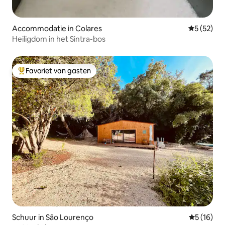
Accommodatie in Colares
Gemiddelde
5 (52)
Heiligdom in het Sintra-bos
Favoriet van gasten
Topfavoriet van gasten
Schuur in São Lourenço
Gemiddelde
5 (16)