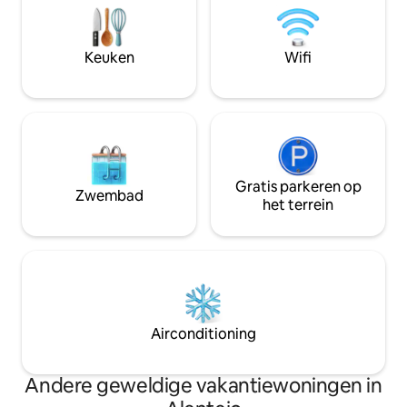
slechts 15 minuten wandelen door de
omgeving omringe
mediterrane vegetatie vind je een
geheugen geëtst. Om hier wakker t
rustig, bijna privéstrand. Word wakker
worden, kan een g
Keuken
Wifi
met zacht ochtendlicht, verken
zijn. Waar het zac
natuurpaden en geniet van zwemmen,
ochtend je zachtj
wandelingen langs kliffen en prachtige
zonsondergangen boven de oceaan.
Gratis parkeren op
Zwembad
het terrein
Airconditioning
Andere geweldige vakantiewoningen in