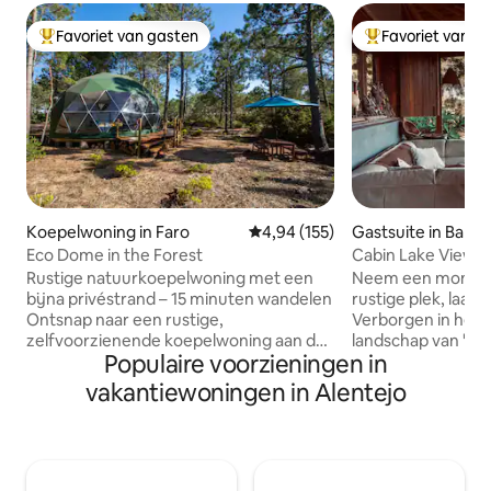
Favoriet van gasten
Favoriet van g
Topfavoriet van gasten
Topfavoriet van 
Koepelwoning in Faro
Gemiddelde beoordeling van 4,9
4,94 (155)
Gastsuite in Barr
Clara-a-Velha
Eco Dome in the Forest
Cabin Lake View a
Rustige natuurkoepelwoning met een
Neem een moment
bijna privéstrand – 15 minuten wandelen
rustige plek, laat 
Ontsnap naar een rustige,
Verborgen in het
zelfvoorzienende koepelwoning aan de
landschap van 'Ca
Populaire voorzieningen in
kust van de Algarve. De accommodatie
eerlijke claim ma
wordt aangedreven door zonne-energie
verwijderd te zijn
vakantiewoningen in Alentejo
en wordt omringd door natuur. Ze biedt
van Santa Clara Da
een eenvoudig maar comfortabel
zichzelf kan verli
toevluchtsoord met een buitenkeuken,
van deze plek. Hier danst de natuur met
een warme douche en een
de zintuigen. De
milieuvriendelijk composttoilet. Op
en geluiden die d