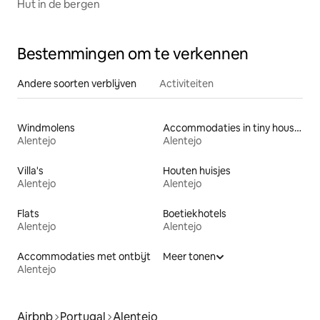
Hut in de bergen
Bestemmingen om te verkennen
Andere soorten verblijven
Activiteiten
Windmolens
Accommodaties in tiny houses
Alentejo
Alentejo
Villa's
Houten huisjes
Alentejo
Alentejo
Flats
Boetiekhotels
Alentejo
Alentejo
Accommodaties met ontbijt
Meer tonen
Alentejo
Airbnb
Portugal
Alentejo