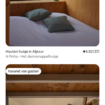
Houten huisje in Aljezur
Gemiddelde be
4,92 (37)
A Pinha - Het dennenappelhuisje
Favoriet van gasten
Favoriet van gasten