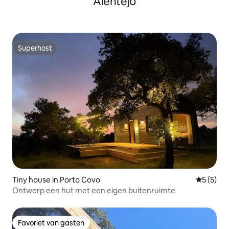
Alentejo
Superhost
Superhost
Tiny house in Porto Covo
Gemiddeld
5 (5)
Ontwerp een hut met een eigen buitenruimte
Favoriet van gasten
Favoriet van gasten