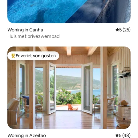
Woning in Canha
Gemiddelde
5 (25)
Huis met privézwembad
Favoriet van gasten
Topfavoriet van gasten
Woning in Azeitão
Gemiddelde
5 (48)