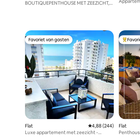
Apparteme
BOUTIQUEPENTHOUSE MET ZEEZICHT,
Albufeira
ZWEMBAD en parkeerplaats
Favoriet van gasten
Favor
Favoriet van gasten
Topfavor
Flat
Gemiddelde beoordeling
4,88 (244)
Flat
Luxe appartement met zeezicht -
Penthouse
Quarteira, Vilamoura
Kamer 6 