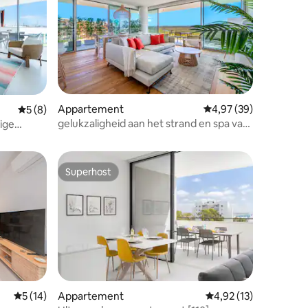
Appartement
Gemiddelde beoordelin
4,97 (39)
Gemiddelde beoordeling van 5 op 5, 8 recensies
5 (8)
ecensies
gelukzaligheid aan het strand en spa van
ige
Bedzy
Superhost
Superhost
ecensies
Gemiddelde beoordeling van 5 op 5, 14 recensies
5 (14)
Appartement
Gemiddelde beoordeli
4,92 (13)