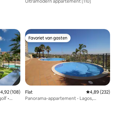
Ultramodern appartement [110]
Favoriet van gasten
Favoriet van gasten
emiddelde beoordeling van 4,92 op 5, 108 recensies
4,92 (108)
Flat
Gemiddelde beoordeling
4,89 (232)
olf •
Panorama-appartement - Lagos,
Portugal
ecensies