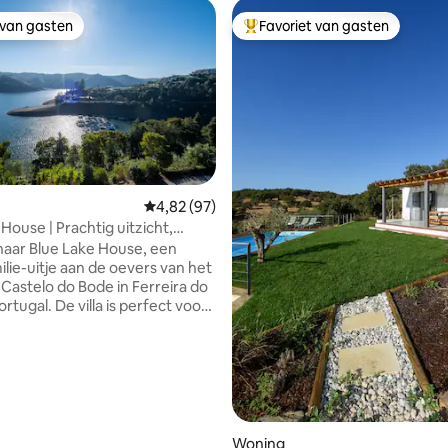
 van gasten
Favoriet van gasten
 van gasten
Topfavoriet van gasten
Gemiddelde beoordeling van 4,82 op 5, 97 r
4,82 (97)
House | Prachtig uitzicht,
 sauna en fitnessruimte
aar Blue Lake House, een
ilie-uitje aan de oevers van het
Castelo do Bode in Ferreira do
rtugal. De villa is perfect voor
8 gasten en beschikt over 3
rs, een eigen
rzwembad, een fitnessruimte,
rbecueplek en een houtoven.
 de buurt van Lago Azul Marina
keboard Cable Park, met
 watersporten en activiteiten.
g van 4,9 op 5, 166 recensies
Woning