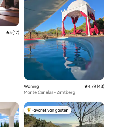
Gemiddelde beoordeling van 5 op 5, 17 recensies
5 (17)
Woning
Gemiddelde beoordeli
4,79 (43)
Monte Canelas - Zimtberg
Favoriet van gasten
Topfavoriet van gasten