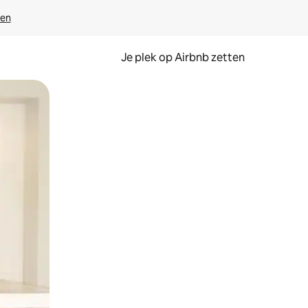
ven
Je plek op Airbnb zetten
en of swipen.