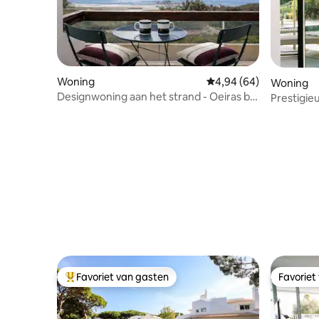
Woning
Gemiddelde beoordelin
4,94 (64)
Woning
Designwoning aan het strand - Oeiras bij
Prestigie
Lissabon
uitzicht
Favoriet van gasten
Favoriet
Topfavoriet van gasten
Favoriet