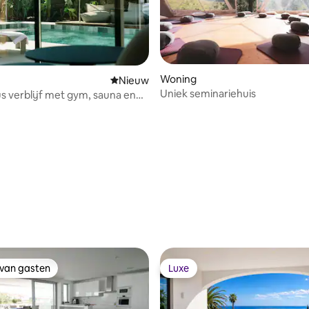
g van 4,94 op 5, 64 recensies
Woning
Nieuwe accommodatie
Nieuw
Uniek seminariehuis
us verblijf met gym, sauna en
 van gasten
Luxe
 van gasten
Luxe