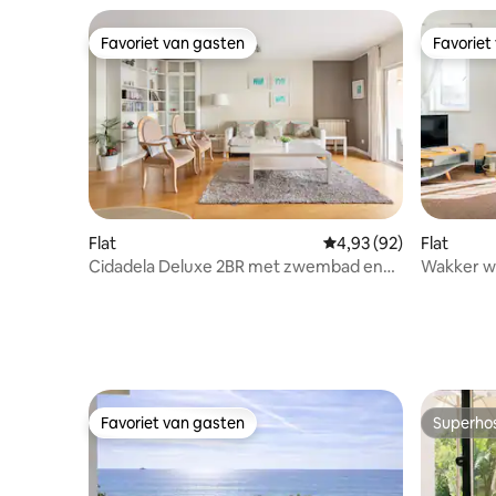
Favoriet van gasten
Favoriet
Favoriet van gasten
Favoriet
Flat
Gemiddelde beoordelin
4,93 (92)
Flat
Cidadela Deluxe 2BR met zwembad en
Wakker wo
uitzicht op zee
strand in
da Luz
Favoriet van gasten
Superho
Favoriet van gasten
Superho