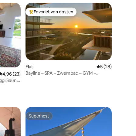
Favoriet van gasten
Topfavoriet van gasten
ecensies
Flat
Gemiddelde beoorde
5 (28)
Bayline – SPA – Zwembad – GYM –
Gemiddelde beoordeling van 4,96 op 5, 23 recensies
4,96 (23)
Wonen aan het strand
ggi Sauna
Superhost
Superhost