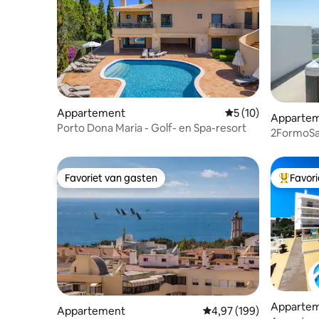
Appartement
Gemiddelde beoorde
5 (10)
Apparte
Porto Dona Maria - Golf- en Spa-resort
2FormoSa
Center
Favoriet van gasten
Favor
Favoriet van gasten
Topfavor
Apparte
Appartement
Gemiddelde beoordeling
4,97 (199)