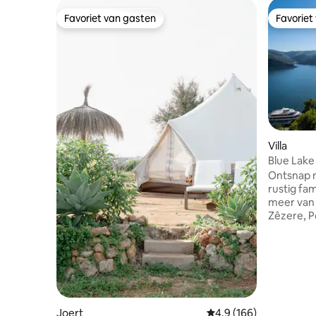
Favoriet van gasten
Favoriet
Favoriet van gasten
Favoriet
Villa
Blue Lake 
zwembad,
Ontsnap n
rustig fam
meer van 
Zêzere, Po
maximaal 
slaapkame
zoutwate
sauna, ba
Geniet in
en het Wa
spannende
Joert
Gemiddelde beoordelin
4,9 (166)