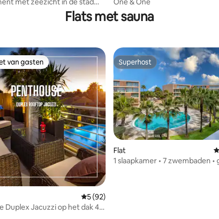
nt met zeezicht in de stad
One & One
Flats met sauna
iet van gasten
Superhost
iet van gasten
Superhost
Flat
G
1 slaapkamer • 7 zwembaden • g
strand • 1Gb • tv 65”
 van 4,88 op 5, 244 recensies
Gemiddelde beoordeling van 5 op 5, 92 r
5 (92)
 Duplex Jacuzzi op het dak 4
bed 8ppl