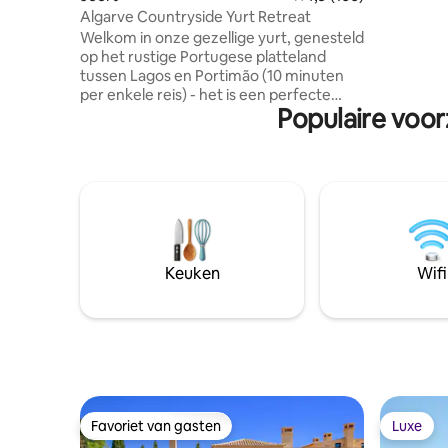
Ontspan m
Algarve Countryside Yurt Retreat
het meer 
Welkom in onze gezellige yurt, genesteld
vissen. Hu
op het rustige Portugese platteland
met wifi, 
tussen Lagos en Portimão (10 minuten
per enkele reis) - het is een perfecte
Populaire voo
ontsnapping voor diegenen die zich
willen onderdompelen in de natuur
terwijl ze genieten van modern comfort.
We liggen op 1 uur van de luchthaven in
Faro. Uitstekende locatie voor avontuur,
(skydive, paraglide, windsurfen, surfen
en meer). Dagtochtbestemmingen naar
historische steden zoals Silves, Sagres en
Ferragudo. Dichtstbijzijnde strand op 10
Keuken
Wifi
minuten. Gids met tips over wat te doen,
zien, eten etc.
Favoriet van gasten
Luxe
Favoriet van gasten
Luxe