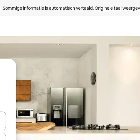
Sommige informatie is automatisch vertaald. 
Originele taal weerge
t
een keuze met je de pijltjestoetsen omhoog en omlaag, óf door te tikk