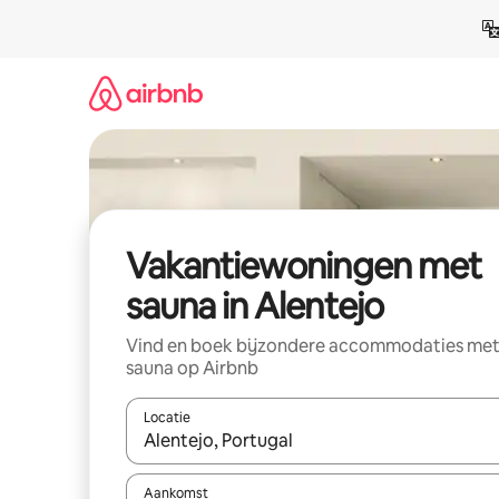
Ga
direct
naar
inhoud
Vakantiewoningen met
sauna in Alentejo
Vind en boek bijzondere accommodaties me
sauna op Airbnb
Locatie
Wanneer er resultaten beschikbaar zijn, maak je 
Aankomst