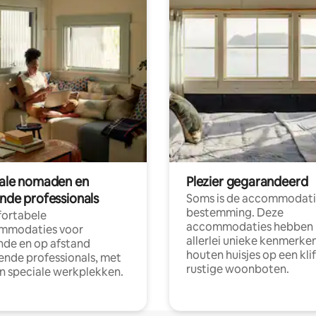
tale nomaden en
Plezier gegarandeerd
ende professionals
Soms is de accommodati
bestemming. Deze
ortabele
accommodaties hebben
mmodaties voor
allerlei unieke kenmerken
nde en op afstand
houten huisjes op een klif
nde professionals, met
rustige woonboten.
en speciale werkplekken.