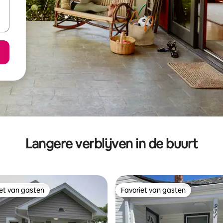
Langere verblijven in de buurt
iet van gasten
Favoriet van gasten
iet van gasten
Favoriet van gasten