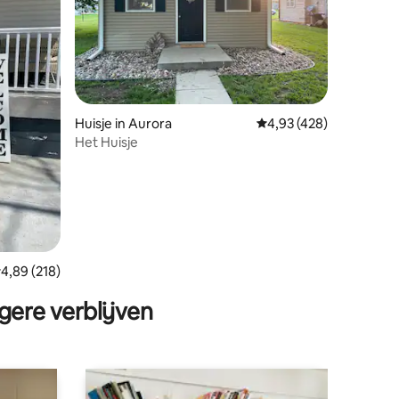
ecensies
Huisje in Aurora
Gemiddelde beoordeling
4,93 (428)
Het Huisje
emiddelde beoordeling van 4,89 op 5, 218 recensies
4,89 (218)
gere verblijven