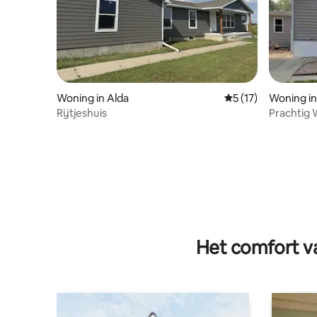
Woning in Alda
Gemiddelde beoorde
5 (17)
Woning in
Rijtjeshuis
Prachtig 
Het comfort va