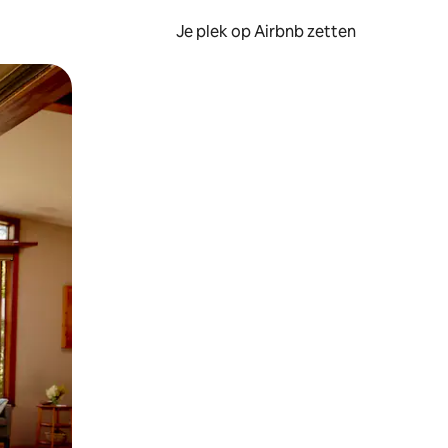
Je plek op Airbnb zetten
en of swipen.