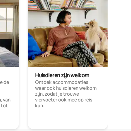
Huisdieren zijn welkom
e de
Ontdek accommodaties
waar ook huisdieren welkom
zijn, zodat je trouwe
, van
viervoeter ook mee op reis
 tot
kan.