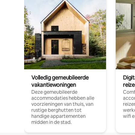
Volledig gemeubileerde
Digi
vakantiewoningen
reiz
Deze gemeubileerde
Comf
accommodaties hebben alle
acco
voorzieningen van thuis, van
reize
rustige berghutten tot
werke
handige appartementen
wifi 
midden in de stad.