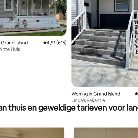
ling van 5 op 5, 17 recensies
 Grand Island
Gemiddelde beoordeling van 4,91 op 5, 615 r
4,91 (615)
Witte Huis
Woning in Grand Island
G
Linda's vakantie
n thuis en geweldige tarieven voor lan