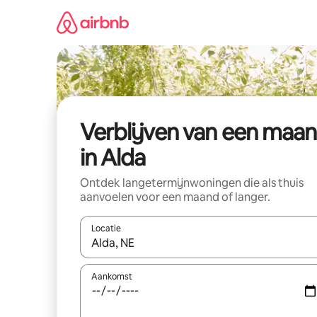
Ga
direct
naar
inhoud
Verblijven van een maa
in Alda
Ontdek langetermijnwoningen die als thuis
aanvoelen voor een maand of langer.
Locatie
Wanneer er resultaten beschikbaar zijn, maak je 
Aankomst