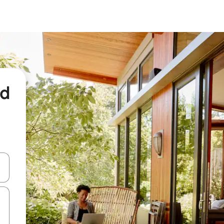
nd
een keuze met je de pijltjestoetsen omhoog en omlaag, óf door te tikk