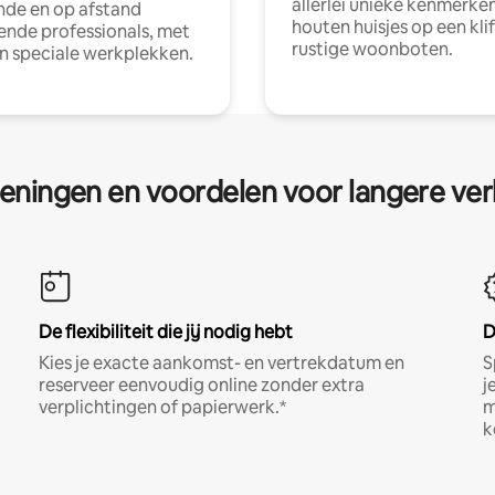
allerlei unieke kenmerken
nde en op afstand
houten huisjes op een klif
nde professionals, met
rustige woonboten.
en speciale werkplekken.
eningen en voordelen voor langere ver
De flexibiliteit die jij nodig hebt
D
Kies je exacte aankomst- en vertrekdatum en
S
reserveer eenvoudig online zonder extra
j
verplichtingen of papierwerk.*
m
k