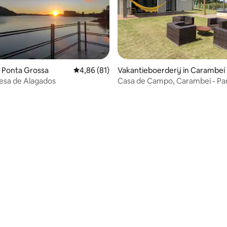
 van 4,95 op 5, 108 recensies
 Ponta Grossa
Gemiddelde beoordeling van 4,86 op 5, 81 r
4,86 (81)
Vakantieboerderij in Carambeí
esa de Alagados
Casa de Campo, Carambeí - Pa