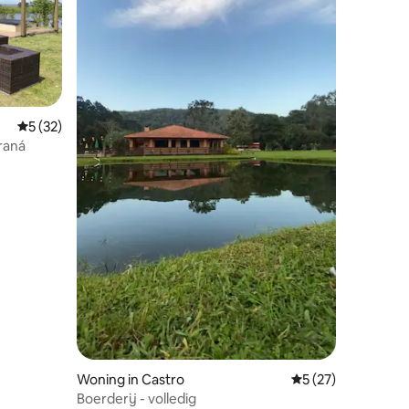
ecensies
Gemiddelde beoordeling van 5 op 5, 32 recensies
5 (32)
raná
Woning in Castro
Gemiddelde beoord
5 (27)
Boerderij - volledig