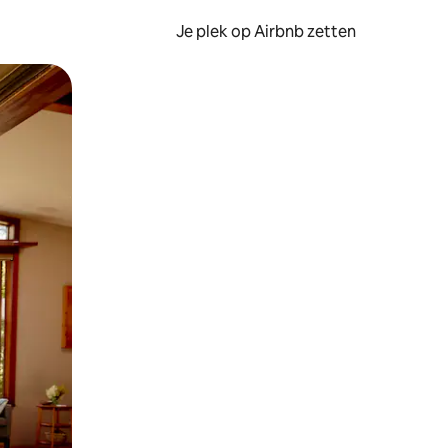
Je plek op Airbnb zetten
en of swipen.