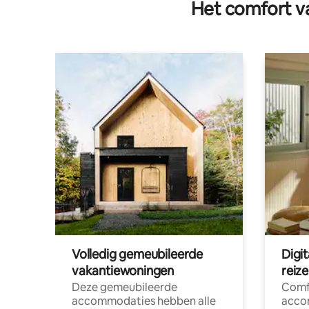
Het comfort va
Volledig gemeubileerde
Digi
vakantiewoningen
reiz
Deze gemeubileerde
Comf
accommodaties hebben alle
acco