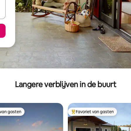
Langere verblijven in de buurt
 van gasten
Favoriet van gasten
 van gasten
Topfavoriet van gasten