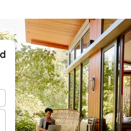
nd
een keuze met je de pijltjestoetsen omhoog en omlaag, óf door te tikk