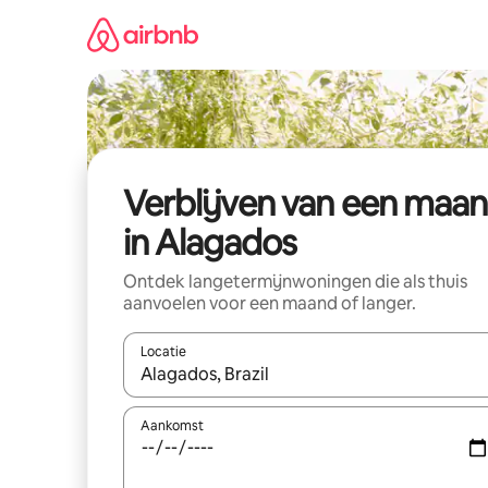
Ga
direct
naar
inhoud
Verblijven van een maa
in Alagados
Ontdek langetermijnwoningen die als thuis
aanvoelen voor een maand of langer.
Locatie
Wanneer er resultaten beschikbaar zijn, maak je 
Aankomst