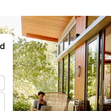
nd
een keuze met je de pijltjestoetsen omhoog en omlaag, óf door te tikk