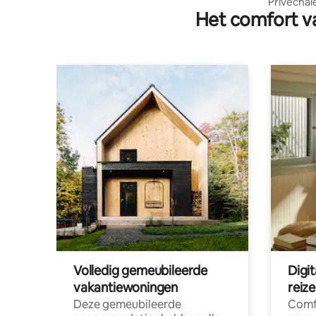
Privécha
Het comfort va
ontspann
Volledig gemeubileerde
Digi
vakantiewoningen
reiz
Deze gemeubileerde
Comf