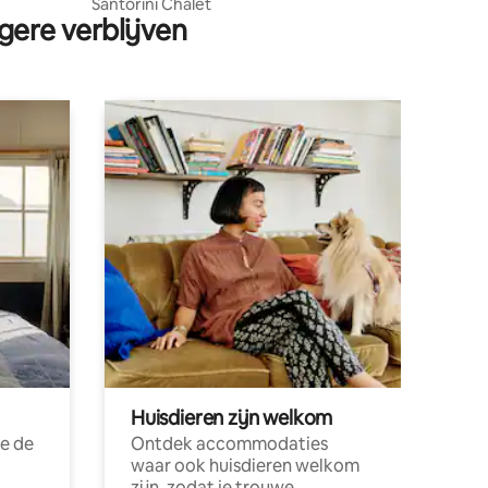
Santorini Chalet
gere verblijven
Huisdieren zijn welkom
e de
Ontdek accommodaties
waar ook huisdieren welkom
zijn, zodat je trouwe