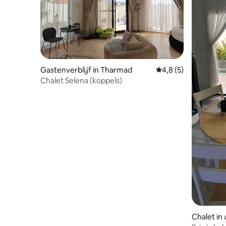
Gastenverblijf in Tharmad
Gemiddelde beoordel
4,8 (5)
Chalet Selena (koppels)
C