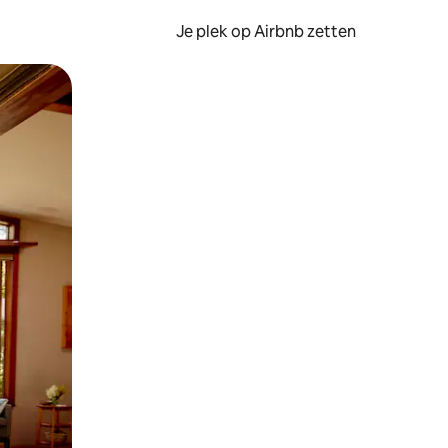
Je plek op Airbnb zetten
en of swipen.