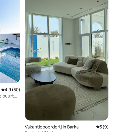
Gemiddelde beoordeling van 4,9 op 5, 50 recensies
4,9 (50)
ecensies
Vakantieboerderij in Barka
Gemiddelde beoord
5 (9)