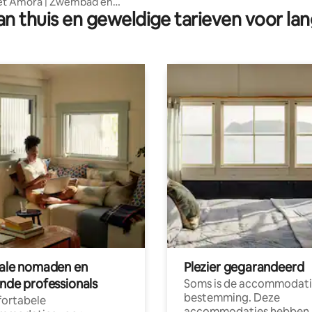
let Amora | Zwembad en
n thuis en geweldige tarieven voor lan
end bubbelbad
tale nomaden en
Plezier gegarandeerd
ende professionals
Soms is de accommodati
bestemming. Deze
ortabele
accommodaties hebben