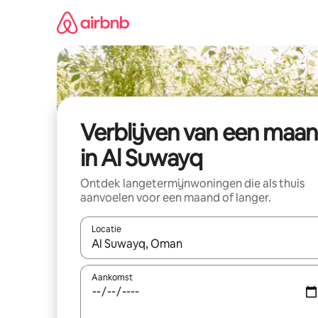
Ga
direct
naar
inhoud
Verblijven van een maa
in Al Suwayq
Ontdek langetermijnwoningen die als thuis
aanvoelen voor een maand of langer.
Locatie
Wanneer er resultaten beschikbaar zijn, maak je 
Aankomst