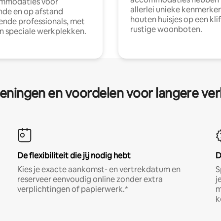
mmodaties voor
allerlei unieke kenmerken
nde en op afstand
houten huisjes op een klif
nde professionals, met
rustige woonboten.
en speciale werkplekken.
eningen en voordelen voor langere ver
De flexibiliteit die jij nodig hebt
D
Kies je exacte aankomst- en vertrekdatum en
S
reserveer eenvoudig online zonder extra
j
verplichtingen of papierwerk.*
m
k