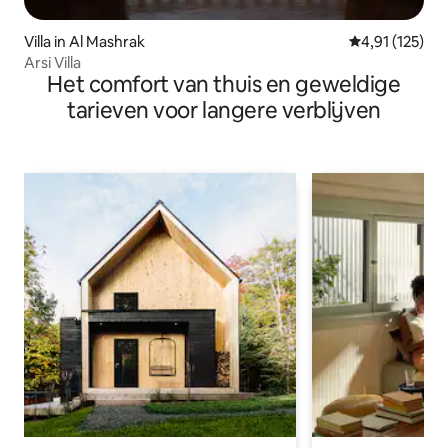
Villa in Al Mashrak
Gemiddelde be
4,91 (125)
Arsi Villa
Het comfort van thuis en geweldige
tarieven voor langere verblijven