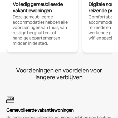
Volledig gemeubileerde
Digitale nom
vakantiewoningen
reizende prof
Deze gemeubileerde
Comfortabele
accommodaties hebben alle
accommodatie
voorzieningen van thuis, van
reizende en op
rustige berghutten tot
werkende profe
handige appartementen
wifi en special
midden in de stad.
Voorzieningen en voordelen voor
langere verblijven
Gemeubileerde vakantiewoningen
Volledig gemeubileerde woningen hebben een keuken