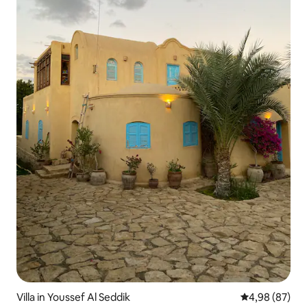
Villa in Youssef Al Seddik
Gemiddelde be
4,98 (87)