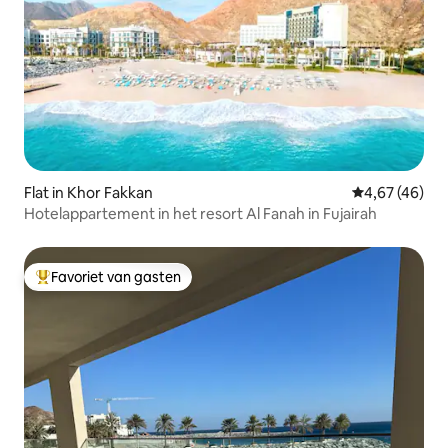
Flat in Khor Fakkan
Gemiddelde be
4,67 (46)
Hotelappartement in het resort Al Fanah in Fujairah
Favoriet van gasten
Topfavoriet van gasten