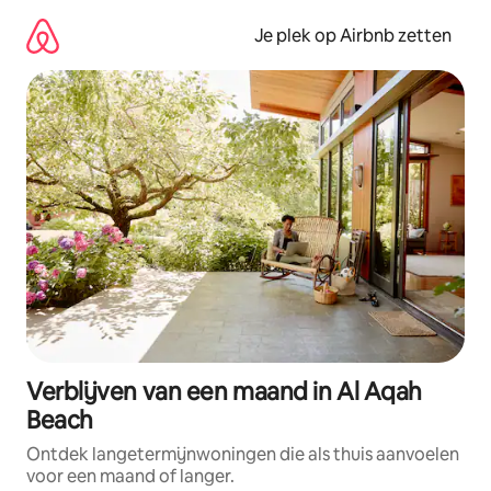
Ga
direct
Je plek op Airbnb zetten
naar
inhoud
Verblijven van een maand in Al Aqah
Beach
Ontdek langetermijnwoningen die als thuis aanvoelen
voor een maand of langer.