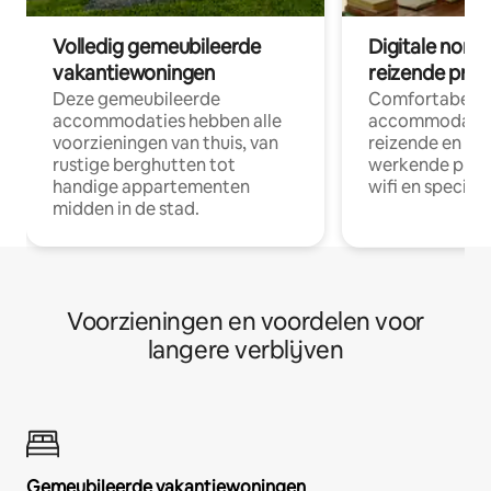
Volledig gemeubileerde
Digitale nom
vakantiewoningen
reizende prof
Deze gemeubileerde
Comfortabele
accommodaties hebben alle
accommodatie
voorzieningen van thuis, van
reizende en op
rustige berghutten tot
werkende profe
handige appartementen
wifi en special
midden in de stad.
Voorzieningen en voordelen voor
langere verblijven
Gemeubileerde vakantiewoningen