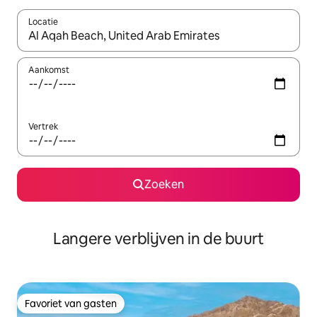
Locatie
Wanneer er resultaten beschikbaar zijn, maak je een keuze met 
Aankomst
Vertrek
Zoeken
Langere verblijven in de buurt
Favoriet van gasten
Favoriet van gasten